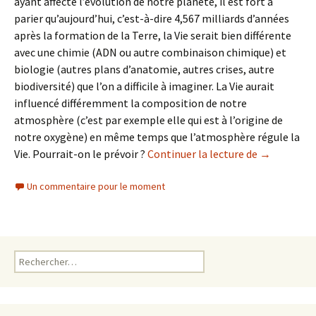
ayant affecté l’évolution de notre planète, il est fort à
parier qu’aujourd’hui, c’est-à-dire 4,567 milliards d’années
après la formation de la Terre, la Vie serait bien différente
avec une chimie (ADN ou autre combinaison chimique) et
biologie (autres plans d’anatomie, autres crises, autre
biodiversité) que l’on a difficile à imaginer. La Vie aurait
influencé différemment la composition de notre
atmosphère (c’est par exemple elle qui est à l’origine de
notre oxygène) en même temps que l’atmosphère régule la
Vie. Pourrait-on le prévoir ?
Continuer la lecture de
L’Histoire 
→
Un commentaire pour le moment
R
e
c
h