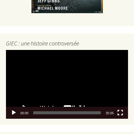
GIEC : une histoire controversée
Lecteur
vidéo
00:00
35:05