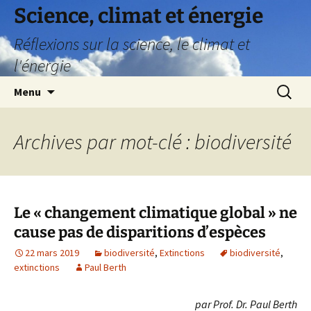
Science, climat et énergie
Réflexions sur la science, le climat et
l'énergie
Aller
Recherc
Menu
au
contenu
Archives par mot-clé : biodiversité
Le « changement climatique global » ne
cause pas de disparitions d’espèces
22 mars 2019
biodiversité
,
Extinctions
biodiversité
,
extinctions
Paul Berth
par Prof. Dr. Paul Berth