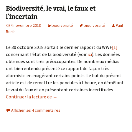
Biodiversité, le vrai, le faux et
l’incertain
4 novembre 2018
biodiversité
biodiversité
Paul
Berth
Le 30 octobre 2018 sortait le dernier rapport du WWF
[1]
concernant l’état de la biodiversité (voir
ici
). Les données
obtenues sont très préoccupantes. De nombreux médias
ont bien entendu présenté ce rapport de façon très
alarmiste en exagérant certains points. Le but du présent
article est de remettre les pendules à l’heure, en démêlant
le vrai du faux et en présentant certaines incertitudes.
Continuer la lecture de
Biodiversité, le vrai, le faux et l’incertai
→
Afficher les 4 commentaires