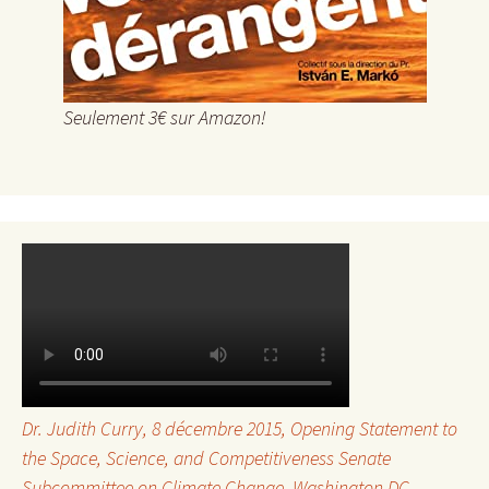
Seulement 3€ sur Amazon!
Dr. Judith Curry, 8 décembre 2015,
Opening Statement to
the Space, Science, and Competitiveness Senate
Subcommittee on Climate Change
, Washington DC.