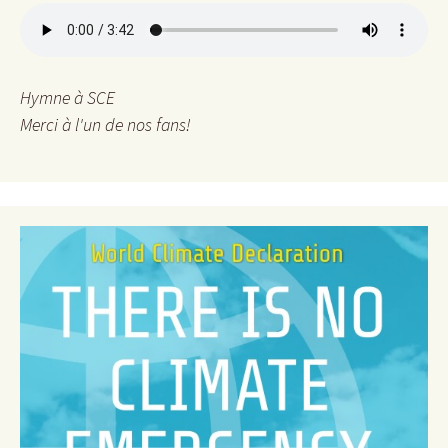
e
r
c
h
e
Hymne à SCE
r
Merci à l'un de nos fans!
: