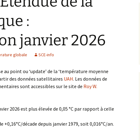
 Etendue de la
Climat et Biologie
que :
Climat et Géologie
ion janvier 2026
Evénements extrêmes
rature globale
SCE-info
Wrong results and Fake
news
se au point ou ‘update’ de la ‘température moyenne
Modèles climatiques
artir des données satellitaires
UAH
. Les données de
ntaires sont accessibles sur le site de
Roy W.
Climat et cycles
Climat et chaos
ier 2026 est plus élevée de 0,05 °C par rapport à celle
Climat et Soleil
e +0,16°C/décade depuis janvier 1979, soit 0,016°C/an.
Océans et Acidification