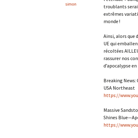
simon
troublants serai
extrêmes variati
monde !
Ainsi, alors que
UE qui emballent
récoltées AILLEU
rassurer nos co
d’apocalypse en 2
Breaking News: C
USA Northeast
https://www.yo
Massive Sandstor
Shines Blue—Apo
https://www.yo