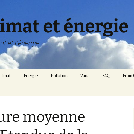
limat et énergie
mat et l'énergie
Climat
Energie
Pollution
Varia
FAQ
From 
Définition du climat
Politique énergétique
Indicateurs climatiques
Nucléaire
(suivi)
ure moyenne
Hydrocarbures
Panique sur les réserves
Atmosphère
de pétrole?
Energie renouvelable
Température globale