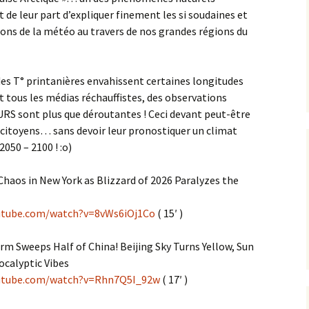
t de leur part d’expliquer finement les si soudaines et
ons de la météo au travers de nos grandes régions du
 des T° printanières envahissent certaines longitudes
 tous les médias réchauffistes, des observations
RS sont plus que déroutantes ! Ceci devant peut-être
ncitoyens… sans devoir leur pronostiquer un climat
050 – 2100 ! :o)
haos in New York as Blizzard of 2026 Paralyzes the
utube.com/watch?v=8vWs6iOj1Co
( 15′ )
m Sweeps Half of China! Beijing Sky Turns Yellow, Sun
calyptic Vibes
utube.com/watch?v=Rhn7Q5I_92w
( 17′ )