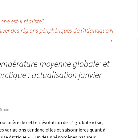
ne est-il réaliste?
’hiver des régions périphériques de l’Atlantique N
→
empérature moyenne globale’ et
rctique : actualisation janvier
45 min
outinière de cette « évolution de T° globale » (sic,
s variations tendancielles et saisonnières quant à
quise Arctique »… un des phénomènes naturels