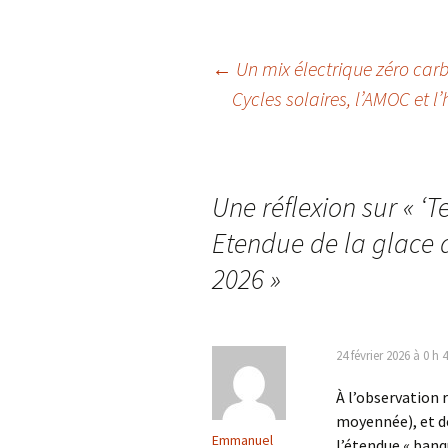
Navigation
←
Un mix électrique zéro carbo
Cycles solaires, l’AMOC et l
des
articles
Une réflexion sur «
‘T
Etendue de la glace a
2026
»
24 février 2026 à 0 h 
À l’observation r
moyennée), et de
Emmanuel
l’étendue « ban