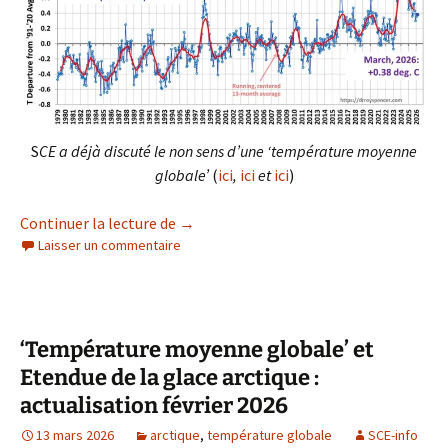
S
CE a déjà discuté le non sens d’une ‘température moyenne
globale’
(
ici
,
ici
et
ici
)
‘Température moyenne globale’ et Etend
Continuer la lecture de
→
Laisser un commentaire
‘Température moyenne globale’ et
Etendue de la glace arctique :
actualisation février 2026
13 mars 2026
arctique
,
température globale
SCE-info