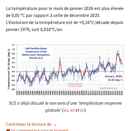
La température pour le mois de janvier 2026 est plus élevée
de 0,05 °C par rapport à celle de décembre 2025.
L’évolution de la température est de +0,16°C/décade depuis
janvier 1979, soit 0,016°C/an.
S
CE a déjà discuté le non sens d’une ‘température moyenne
globale’
(
ici
,
ici
et
ici
)
‘Température moyenne globale’ et Etendu
Continuer la lecture de
→
Un commentaire pour le moment