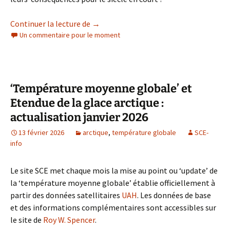
Cycles solaires, l’AMOC et l’hiver des r
Continuer la lecture de
→
Un commentaire pour le moment
‘Température moyenne globale’ et
Etendue de la glace arctique :
actualisation janvier 2026
13 février 2026
arctique
,
température globale
SCE-
info
Le site SCE met chaque mois la mise au point ou ‘update’ de
la ‘température moyenne globale’ établie officiellement à
partir des données satellitaires
UAH
. Les données de base
et des informations complémentaires sont accessibles sur
le site de
Roy W. Spencer
.