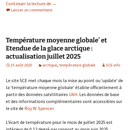
Température moyenne globale’ et Etendu
Continuer la lecture de
→
Laisser un commentaire
Température moyenne globale’ et
Etendue de la glace arctique :
actualisation juillet 2025
15 août 2025
arctique
,
température globale
SCE-info
Le site SCE met chaque mois la mise au point ou ‘update’ de
la ‘température moyenne globale’ établie officiellement à
partir des données satellitaires
UAH
. Les données de base
et des informations complémentaires sont accessibles sur
le site de
Roy W. Spencer
.
L’écart de température pour le mois de juillet 2025 est
inférieur de 0,12 degré par rapport au mois juin 2025.