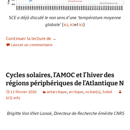
S
CE a déjà discuté le non sens d’une ‘température moyenne
globale’
(
ici
,
ici
et
ici
)
‘Température moyenne globale’ et Etendu
Continuer la lecture de
→
Laisser un commentaire
Cycles solaires, l’AMOC et l’hiver des
régions périphériques de l’Atlantique N
13 février 2026
antarctique
,
arctique
,
océan(s)
,
Soleil
SCE-info
Brigitte Van Vliet-Lanoë, Directeur de Recherche émérite CNRS