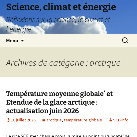
Science, climat et énergie
Réflexions sur la science, le climat et
l'énergie
Aller
Recherc
Menu
au
contenu
Archives de catégorie : arctique
Température moyenne globale’ et
Etendue de la glace arctique :
actualisation juin 2026
10 juillet 2026
arctique
,
température globale
SCE-info
Le site SCE met chaque mois la mise au point ou ‘update’ de