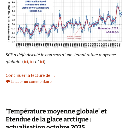
S
CE a déjà discuté le non sens d’une ‘température moyenne
globale’
(
ici
,
ici
et
ici
)
‘Température moyenne globale’ et Etend
Continuer la lecture de
→
Laisser un commentaire
‘Température moyenne globale’ et
Etendue de la glace arctique :
actualisation octobre 2025