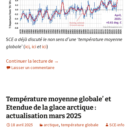
S
CE a déjà discuté le non sens d’une ‘température moyenne
globale’
(
ici
,
ici
et
ici
)
Température moyenne globale’ et Etendue
Continuer la lecture de
→
Laisser un commentaire
Température moyenne globale’ et
Etendue de la glace arctique :
actualisation mars 2025
18 avril 2025
arctique
,
température globale
SCE-info