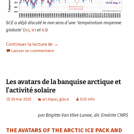
S
CE a déjà discuté le non sens d’une ‘température moyenne
globale’
(
ici
,
ici
et
ici
)
Température moyenne globale’ et Etendu
Continuer la lecture de
→
Laisser un commentaire
Les avatars de la banquise arctique et
l’activité solaire
30 mai 2025
arctique
,
glace
SCE-info
par Brigitte Van Vliet-Lanoë, dir. Emérite CNRS
THE AVATARS OF THE ARCTIC ICE PACK AND