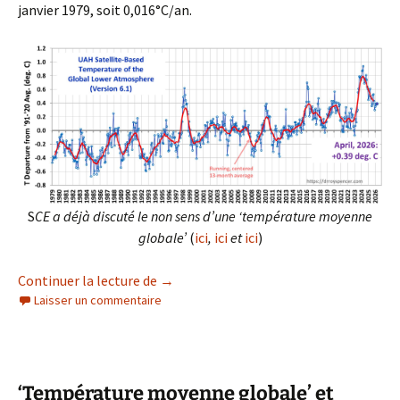
janvier 1979, soit 0,016°C/an.
S
CE a déjà discuté le non sens d’une ‘température moyenne
globale’
(
ici
,
ici
et
ici
)
‘Température moyenne globale’ et Etendu
Continuer la lecture de
→
Laisser un commentaire
‘Température moyenne globale’ et