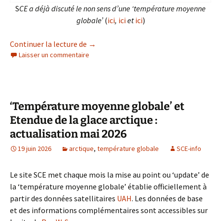
S
CE a déjà discuté le non sens d’une ‘température moyenne
globale’
(
ici
,
ici
et
ici
)
Température moyenne globale’ et Etendue
Continuer la lecture de
→
Laisser un commentaire
‘Température moyenne globale’ et
Etendue de la glace arctique :
actualisation mai 2026
19 juin 2026
arctique
,
température globale
SCE-info
Le site SCE met chaque mois la mise au point ou ‘update’ de
la ‘température moyenne globale’ établie officiellement à
partir des données satellitaires
UAH
. Les données de base
et des informations complémentaires sont accessibles sur