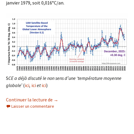
janvier 1979, soit 0,016°C/an.
S
CE a déjà discuté le non sens d’une ‘température moyenne
globale’
(
ici
,
ici
et
ici
)
‘Température moyenne globale’ et Etend
Continuer la lecture de
→
Laisser un commentaire