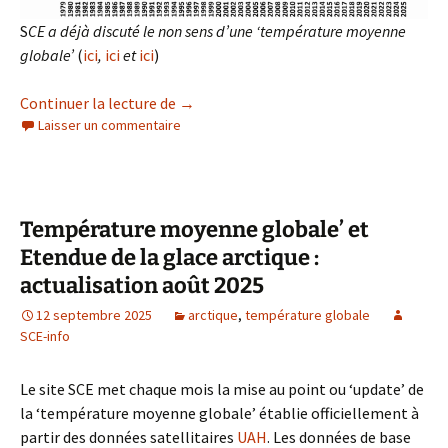
S
CE a déjà discuté le non sens d’une ‘température moyenne
globale’
(
ici
,
ici
et
ici
)
Température moyenne globale’ et Etendu
Continuer la lecture de
→
Laisser un commentaire
Température moyenne globale’ et
Etendue de la glace arctique :
actualisation août 2025
12 septembre 2025
arctique
,
température globale
SCE-info
Le site SCE met chaque mois la mise au point ou ‘update’ de
la ‘température moyenne globale’ établie officiellement à
partir des données satellitaires
UAH
. Les données de base