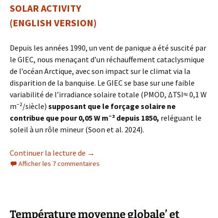
SOLAR ACTIVITY
(ENGLISH VERSION)
Depuis les années 1990, un vent de panique a été suscité par
le GIEC, nous menaçant d’un réchauffement cataclysmique
de l’océan Arctique, avec son impact sur le climat via la
disparition de la banquise. Le GIEC se base sur une faible
variabilité de l’irradiance solaire totale (PMOD, ΔTSI≈ 0,1 W
–
m
²/siècle)
supposant que le forçage solaire ne
–
contribue que pour 0,05 W m
² depuis 1850,
reléguant le
soleil à un rôle mineur (Soon et al. 2024).
Les avatars de la banquise arctique et l’a
Continuer la lecture de
→
Afficher les 7 commentaires
Température moyenne globale’ et