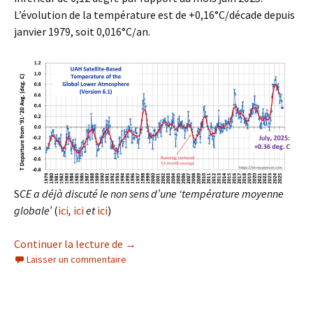
L’évolution de la température est de +0,16°C/décade depuis
janvier 1979, soit 0,016°C/an.
S
CE a déjà discuté le non sens d’une ‘température moyenne
globale’
(
ici
,
ici
et
ici
)
Température moyenne globale’ et Etendue
Continuer la lecture de
→
Laisser un commentaire