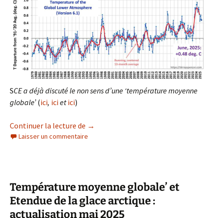
S
CE a déjà discuté le non sens d’une ‘température moyenne
globale’
(
ici
,
ici
et
ici
)
Température moyenne globale’ et Etendue
Continuer la lecture de
→
Laisser un commentaire
Température moyenne globale’ et
Etendue de la glace arctique :
actualisation mai 2025