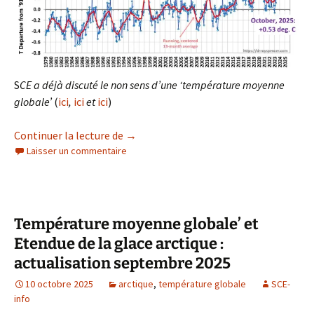
S
CE a déjà discuté le non sens d’une ‘température moyenne
globale’
(
ici
,
ici
et
ici
)
‘Température moyenne globale’ et Etend
Continuer la lecture de
→
Laisser un commentaire
Température moyenne globale’ et
Etendue de la glace arctique :
actualisation septembre 2025
10 octobre 2025
arctique
,
température globale
SCE-
info