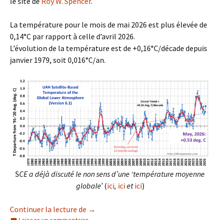
le site de
Roy W. Spencer
.
La température pour le mois de mai 2026 est plus élevée de
0,14°C par rapport à celle d’avril 2026.
L’évolution de la température est de +0,16°C/décade depuis
janvier 1979, soit 0,016°C/an.
S
CE a déjà discuté le non sens d’une ‘température moyenne
globale’
(
ici
,
ici
et
ici
)
‘Température moyenne globale’ et Etend
Continuer la lecture de
→
Laisser un commentaire