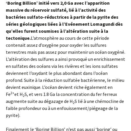
‘Boring Billion’ initié vers 2,0 Ga avec l’apparition
massive du réservoir sulfaté, lié à l’activité des
bactéries sulfato-réductrices à partir de la pyrite des
séries géologiques liées à l’Evénement Lomagundi dès
qu’elles furent soumises à l’altération suite à la
tectonique.
L’atmosphère au cours de cette période
contenait assez d’oxygène pour oxyder les sulfures
terrestres mais pas assez pour maintenir un océan oxygéné.
L’altération des sulfures a ainsi provoqué un enrichissement
en sulfates des océans via les rivières et les ions sulfates
deviennent l’oxydant le plus abondant dans l’océan
profond. Suite à la réduction sulfatée bactérienne, le milieu
devient euxinique. L’océan devient riche également en
2+
Fe
et H
S, et vers 1.8 Ga la concentration du fer ferreux
2
augmente suite au dégazage de H
S lié à une chémocline de
2
faible profondeur ou à un enfouissement/piégeage de la
pyrite).
Finalement le ‘Boring Billion’ n’est pas aussi ‘boring’ ou