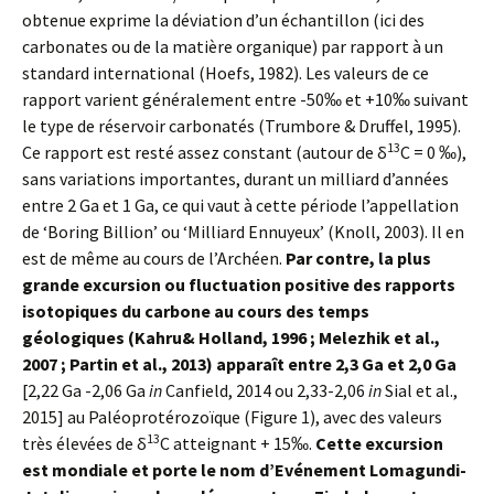
obtenue exprime la déviation d’un échantillon (ici des
carbonates ou de la matière organique) par rapport à un
standard international (Hoefs, 1982). Les valeurs de ce
rapport varient généralement entre -50‰ et +10‰ suivant
le type de réservoir carbonatés (Trumbore & Druffel, 1995).
13
Ce rapport est resté assez constant (autour de δ
C = 0 ‰),
sans variations importantes, durant un milliard d’années
entre 2 Ga et 1 Ga, ce qui vaut à cette période l’appellation
de ‘Boring Billion’ ou ‘Milliard Ennuyeux’ (Knoll, 2003). Il en
est de même au cours de l’Archéen.
Par contre, la plus
grande excursion ou fluctuation positive des rapports
isotopiques du carbone au cours des temps
géologiques (
Kahru
& Holland, 1996 ; Melezhik et al.,
2007 ; Partin et al., 2013) apparaît entre 2,3 Ga et 2,0 Ga
[2,22 Ga -2,06 Ga
in
Canfield, 2014 ou 2,33-2,06
in
Sial et al.,
2015] au Paléoprotérozoïque (Figure 1), avec des valeurs
13
très élevées de δ
C atteignant + 15‰.
Cette excursion
est mondiale et porte le nom d’Evénement Lomagundi-