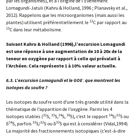
par les organismes), et à l’origine de l’Evénement
Lomagundi-Jatuli (Kahru & Holland, 1996 ; Planavsky et al.,
2012). Rappelons que les microorganismes (mais aussi les
12
plantes) utilisent préférentiellement le
C par rapport au
13
C dans leur métabolisme.
Suivant Kahru & Holland (1996),l’excursion Lomagundi
est une réponse à une augmentation de 10 à 20x de la
teneur en oxygène par rapport à celle qui prévalait à
l’Archéen. Cela représente 1 à 10% valeur actuelle.
6.3. L’excursion Lomagundi et le GOE
:
que montrent les
isotopes du soufre ?
Les isotopes du soufre sont d’une très grande utilité dans la
thématique de l’apparition de l’oxygène. Parmi les 4
32
33
34
36
34
32
isotopes stables (
S,
S,
S,
S), c’est le rapport
S/
S ou
34
33
32
33
δ
S, parfois
S/
S ou δ
S qui est à considérer (Vidal,1994).
La majorité des fractionnements isotopiques (c’est-à-dire