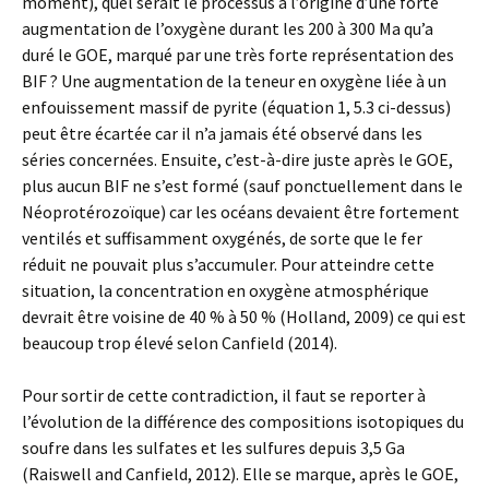
moment), quel serait le processus à l’origine d’une forte
augmentation de l’oxygène durant les 200 à 300 Ma qu’a
duré le GOE, marqué par une très forte représentation des
BIF ? Une augmentation de la teneur en oxygène liée à un
enfouissement massif de pyrite (équation 1, 5.3 ci-dessus)
peut être écartée car il n’a jamais été observé dans les
séries concernées. Ensuite, c’est-à-dire juste après le GOE,
plus aucun BIF ne s’est formé (sauf ponctuellement dans le
Néoprotérozoïque) car les océans devaient être fortement
ventilés et suffisamment oxygénés, de sorte que le fer
réduit ne pouvait plus s’accumuler. Pour atteindre cette
situation, la concentration en oxygène atmosphérique
devrait être voisine de 40 % à 50 % (Holland, 2009) ce qui est
beaucoup trop élevé selon Canfield (2014).
Pour sortir de cette contradiction, il faut se reporter à
l’évolution de la différence des compositions isotopiques du
soufre dans les sulfates et les sulfures depuis 3,5 Ga
(Raiswell and Canfield, 2012). Elle se marque, après le GOE,