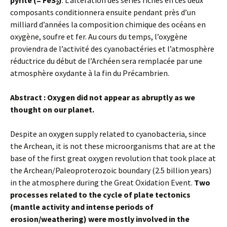
pyrite (= FeS
)
. L’altération des séries riches en ces deux
2
composants conditionnera ensuite pendant près d’un
milliard d’années la composition chimique des océans en
oxygène, soufre et fer. Au cours du temps, l’oxygène
proviendra de l’activité des cyanobactéries et l’atmosphère
réductrice du début de l’Archéen sera remplacée par une
atmosphère oxydante à la fin du Précambrien.
Abstract : Oxygen did not appear as abruptly as we
thought on our planet.
Despite an oxygen supply related to cyanobacteria, since
the Archean, it is not these microorganisms that are at the
base of the first great oxygen revolution that took place at
the Archean/Paleoproterozoic boundary (2.5 billion years)
in the atmosphere during the Great Oxidation Event.
Two
processes related to the cycle of plate tectonics
(mantle activity and intense periods of
erosion/weathering) were mostly involved in the