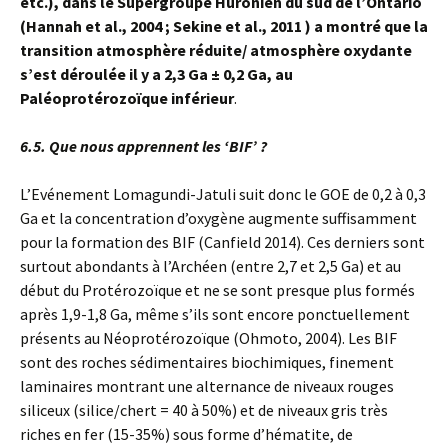
etc.), dans le Supergroupe Huronien du sud de l’Ontario
(Hannah et al., 2004 ; Sekine et al., 2011 ) a montré que la
transition atmosphère réduite/ atmosphère oxydante
s’est déroulée il y a 2,3 Ga ± 0,2 Ga, au
Paléoprotérozoïque inférieur
.
6.5. Que nous apprennent les ‘BIF’ ?
L’Evénement Lomagundi-Jatuli suit donc le GOE de 0,2 à 0,3
Ga et la concentration d’oxygène augmente suffisamment
pour la formation des BIF (Canfield 2014). Ces derniers sont
surtout abondants à l’Archéen (entre 2,7 et 2,5 Ga) et au
début du Protérozoïque et ne se sont presque plus formés
après 1,9-1,8 Ga, même s’ils sont encore ponctuellement
présents au Néoprotérozoïque (Ohmoto, 2004). Les BIF
sont des roches sédimentaires biochimiques, finement
laminaires montrant une alternance de niveaux rouges
siliceux (silice/chert = 40 à 50%) et de niveaux gris très
riches en fer (15-35%) sous forme d’hématite, de