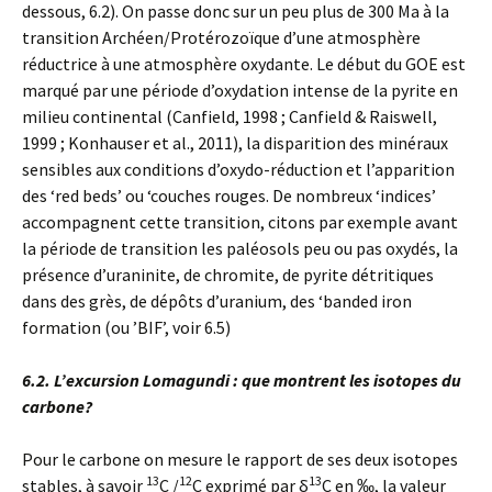
dessous, 6.2). On passe donc sur un peu plus de 300 Ma à la
transition Archéen/Protérozoïque d’une atmosphère
réductrice à une atmosphère oxydante. Le début du GOE est
marqué par une période d’oxydation intense de la pyrite en
milieu continental (Canfield, 1998 ; Canfield & Raiswell,
1999 ; Konhauser et al., 2011), la disparition des minéraux
sensibles aux conditions d’oxydo-réduction et l’apparition
des ‘red beds’ ou ‘couches rouges. De nombreux ‘indices’
accompagnent cette transition, citons par exemple avant
la période de transition les paléosols peu ou pas oxydés, la
présence d’uraninite, de chromite, de pyrite détritiques
dans des grès, de dépôts d’uranium, des ‘banded iron
formation (ou ’BIF’, voir 6.5)
6.2. L’excursion Lomagundi : que montrent les isotopes du
carbone?
Pour le carbone on mesure le rapport de ses deux isotopes
13
12
13
stables, à savoir
C /
C exprimé par δ
C en ‰, la valeur