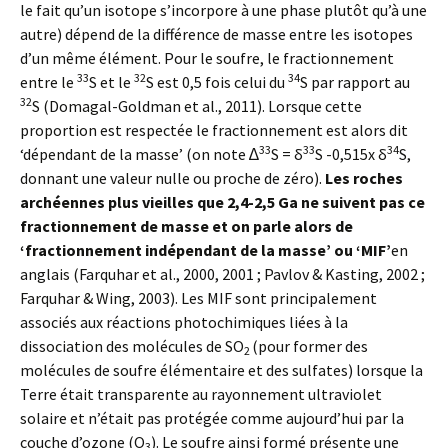
le fait qu’un isotope s’incorpore à une phase plutôt qu’à une
autre) dépend de la différence de masse entre les isotopes
d’un même élément. Pour le soufre, le fractionnement
33
32
34
entre le
S et le
S est 0,5 fois celui du
S par rapport au
32
S (Domagal-Goldman et al., 2011). Lorsque cette
proportion est respectée le fractionnement est alors dit
33
33
34
‘dépendant de la masse’ (on note ∆
S = δ
S -0,515x δ
S,
donnant une valeur nulle ou proche de zéro).
Les roches
archéennes plus vieilles que 2,4-2,5 Ga ne suivent pas ce
fractionnement de masse et on parle alors de
‘fractionnement indépendant de la masse’ ou ‘MIF’
en
anglais (Farquhar et al., 2000, 2001 ; Pavlov & Kasting, 2002 ;
Farquhar & Wing, 2003). Les MIF sont principalement
associés aux réactions photochimiques liées à la
dissociation des molécules de SO
(pour former des
2
molécules de soufre élémentaire et des sulfates) lorsque la
Terre était transparente au rayonnement ultraviolet
solaire et n’était pas protégée comme aujourd’hui par la
couche d’ozone (O
). Le soufre ainsi formé présente une
3