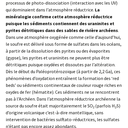
processus de photo-dissociation (interaction avec les UV)
qui dominaient dans l’atmosphère réductrice.
La
minéralogie confirme cette atmosphère réductrice
puisque les sédiments contiennent des uraninites et
pyrites détritiques dans des sables de rivière archéens
.
Dans une atmosphère oxygénée comme celle d’aujourd’hui,
le soufre est délivré sous forme de sulfates dans les océans,
à partir de la dissolution des pyrites ou des évaporites
(gypse), les pyrites et uraninites ne peuvent plus être
détritiques puisque oxydées et dissoutes par l’altération.
Dès le début du Paléoprotérozoïque (à partir de 2,2 Ga), ces
phénomènes d’oxydation entraînent la formation des ‘red
beds’ ou sédiments continentaux de couleur rouge riches en
oxydes de fer (hématite). Ces sédiments ne se rencontrent
pas à l’Archéen. Dans l’atmosphère réductrice archéenne la
source du soufre était majoritairement le SO
(parfois H
S)
2
2
d’origine volcanique c’est-à-dire mantellique, sans
intervention de bactéries sulftato-réductrices, les sulfates
n’étant pas encore assez abondants.