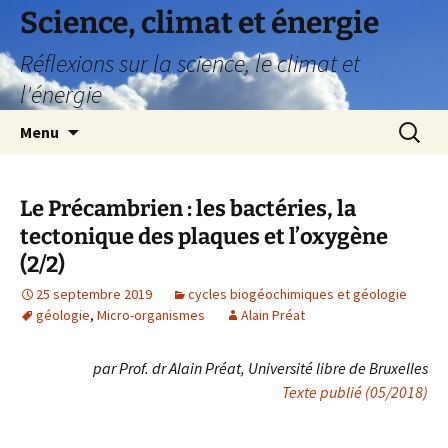
Science, climat et énergie
Réflexions sur la science, le climat et
l'énergie
Aller
Recherc
Menu
au
contenu
Le Précambrien : les bactéries, la
tectonique des plaques et l’oxygène
(2/2)
25 septembre 2019
cycles biogéochimiques et géologie
géologie
,
Micro-organismes
Alain Préat
par Prof. dr Alain Préat, Université libre de Bruxelles
Texte publié (05/2018)