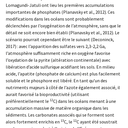
Lomagundi-Jatuli ont lieu les premières accumulations
importantes de phosphates (Planavsky et al., 2012). Ces
modifications dans les océans sont probablement
déclenchées par l’oxygénation de l’atmosphère, sans que le
détail ne soit encore bien établi (Planavsky et al., 2012). Le
scénario pourrait cependant être le suivant (Deconinck,
2017) : avec l’apparition des sulfates vers 2,3-2,2 Ga,
l’atmosphère suffisamment riche en oxygène favorise
l’oxydation de la pyrite (altération continentale) avec
libération d’acide sulfurique acidifiant les sols. En milieu
acide, l’apatite (phosphate de calcium) est plus facilement
soluble et le phosphore est libéré. En tant qu’un des
nutriments majeurs à côté de l’azote également associé, il
aurait favorisé la bioproductivité (utilisant
12
préférentiellement le
C) dans les océans menant à une
accumulation massive de matière organique dans les
sédiments. Les carbonates associés qui se forment sont
13
12
alors fortement enrichis en
C, le
C ayant été soustrait