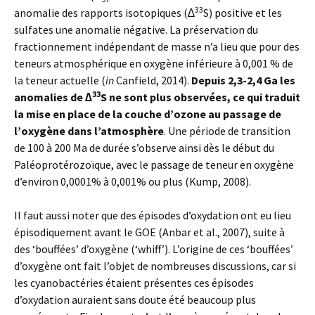
33
anomalie des rapports isotopiques (∆
S) positive et les
sulfates une anomalie négative. La préservation du
fractionnement indépendant de masse n’a lieu que pour des
teneurs atmosphérique en oxygène inférieure à 0,001 % de
la teneur actuelle (
in
Canfield, 2014).
Depuis 2,3-2,4 Ga les
33
anomalies de ∆
S ne sont plus observées, ce qui traduit
la mise en place de la couche d’ozone au passage de
l’oxygène dans l’atmosphère
. Une période de transition
de 100 à 200 Ma de durée s’observe ainsi dès le début du
Paléoprotérozoïque, avec le passage de teneur en oxygène
d’environ 0,0001% à 0,001% ou plus (Kump, 2008).
Il faut aussi noter que des épisodes d’oxydation ont eu lieu
épisodiquement avant le GOE (Anbar et al., 2007), suite à
des ‘bouffées’ d’oxygène (‘whiff’). L’origine de ces ‘bouffées’
d’oxygène ont fait l’objet de nombreuses discussions, car si
les cyanobactéries étaient présentes ces épisodes
d’oxydation auraient sans doute été beaucoup plus