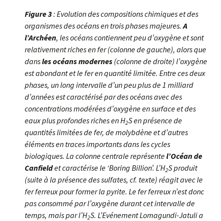
Figure 3
: Evolution des compositions chimiques et des
organismes des océans en trois phases majeures.
A
l’Archéen
, les océans contiennent peu d’oxygène et sont
relativement riches en fer (colonne de gauche), alors que
dans
les océans modernes
(colonne de droite) l’oxygène
est abondant et le fer en quantité limitée. Entre ces deux
phases, un long intervalle d’un peu plus de 1 milliard
d’années est caractérisé par des océans avec des
concentrations modérées d’oxygène en surface et des
eaux plus profondes riches en H
S en présence de
2
quantités limitées de fer, de molybdène et d’autres
éléments en traces importants dans les cycles
biologiques. La colonne centrale représente
l’Océan de
Canfield
et caractérise le ‘Boring Billion’. L’H
S produit
2
(suite à la présence des sulfates, cf. texte) réagit avec le
fer ferreux pour former la pyrite. Le fer ferreux n’est donc
pas consommé par l’oxygène durant cet intervalle de
temps, mais par l’H
S. L’Evénement Lomagundi-Jatuli a
2