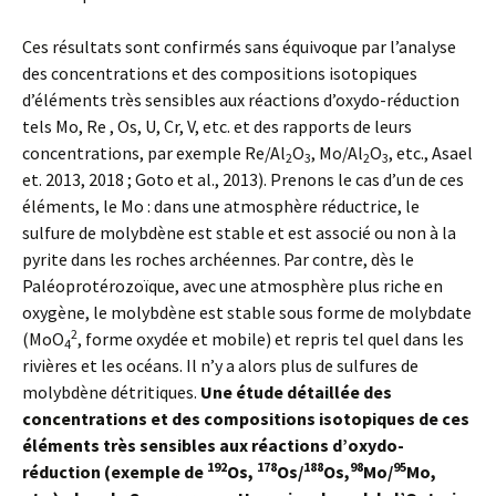
Ces résultats sont confirmés sans équivoque par l’analyse
des concentrations et des compositions isotopiques
d’éléments très sensibles aux réactions d’oxydo-réduction
tels Mo, Re , Os, U, Cr, V, etc. et des rapports de leurs
concentrations, par exemple Re/Al
O
, Mo/Al
O
, etc., Asael
2
3
2
3
et. 2013, 2018 ; Goto et al., 2013). Prenons le cas d’un de ces
éléments, le Mo : dans une atmosphère réductrice, le
sulfure de molybdène est stable et est associé ou non à la
pyrite dans les roches archéennes. Par contre, dès le
Paléoprotérozoïque, avec une atmosphère plus riche en
oxygène, le molybdène est stable sous forme de molybdate
2
(MoO
, forme oxydée et mobile) et repris tel quel dans les
4
rivières et les océans. Il n’y a alors plus de sulfures de
molybdène détritiques.
Une étude détaillée des
concentrations et des compositions isotopiques de ces
éléments très sensibles aux réactions d’oxydo-
192
178
188
98
95
réduction (exemple de
Os,
Os/
Os,
Mo/
Mo,