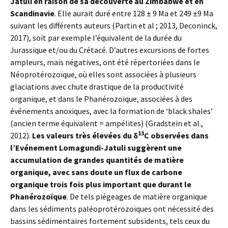
Jatuli en raison de sa découverte au Zimbabwe et en
Scandinavie
. Elle aurait duré entre 128 ± 9 Ma et 249 ±9 Ma
suivant les différents auteurs (Partin et al ; 2013, Deconinck,
2017), soit par exemple l’équivalent de la durée du
Jurassique et/ou du Crétacé. D’autres excursions de fortes
ampleurs, mais négatives, ont été répertoriées dans le
Néoprotérozoïque, où elles sont associées à plusieurs
glaciations avec chute drastique de la productivité
organique, et dans le Phanérozoïque, associées à des
événements anoxiques, avec la formation de ‘black shales’
(ancien terme équivalent = ampélites) (Gradstein et al.,
13
2012).
Les valeurs très élevées du δ
C observées dans
l’Evénement Lomagundi-Jatuli suggèrent une
accumulation de grandes quantités de matière
organique, avec sans doute un flux de carbone
organique trois fois plus important que durant le
Phanérozoïque
. De tels piégeages de matière organique
dans les sédiments paléoprotérozoïques ont nécessité des
bassins sédimentaires fortement subsidents, tels ceux du