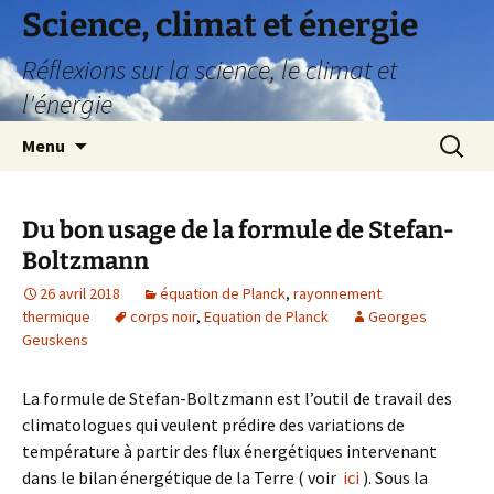
Science, climat et énergie
Réflexions sur la science, le climat et
l'énergie
Aller
Recherc
Menu
au
contenu
Du bon usage de la formule de Stefan-
Boltzmann
26 avril 2018
équation de Planck
,
rayonnement
thermique
corps noir
,
Equation de Planck
Georges
Geuskens
La formule de Stefan-Boltzmann est l’outil de travail des
climatologues qui veulent prédire des variations de
température à partir des flux énergétiques intervenant
dans le bilan énergétique de la Terre ( voir
ici
). Sous la