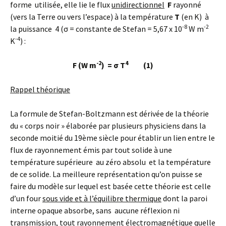
forme utilisée, elle lie le flux
unidirectionnel
F
rayonné
(vers la Terre ou vers l’espace) à la température
T
(en K) à
-8
-2
la puissance 4 (σ = constante de Stefan = 5,67 x 10
W m
-4
K
) :
-2
4
F (W m
) = σ T
(1)
Rappel théorique
La formule de Stefan-Boltzmann est dérivée de la théorie
du « corps noir » élaborée par plusieurs physiciens dans la
seconde moitié du 19ème siècle pour établir un lien entre le
flux de rayonnement émis par tout solide à une
température supérieure au zéro absolu et la température
de ce solide. La meilleure représentation qu’on puisse se
faire du modèle sur lequel est basée cette théorie est celle
d’un four
sous vide et à l’équilibre thermique
dont la paroi
interne opaque absorbe, sans aucune réflexion ni
transmission, tout rayonnement électromagnétique quelle