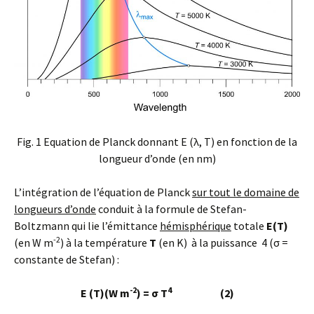
Fig. 1 Equation de Planck donnant E (λ, T) en fonction de la
longueur d’onde (en nm)
L’intégration de l’équation de Planck
sur tout le domaine de
longueurs d’onde
conduit à la formule de Stefan-
Boltzmann qui lie l’émittance
hémisphérique
totale
E(T)
-2
(en W m
) à la température
T
(en K) à la puissance 4 (σ =
constante de Stefan) :
-2
4
E (T)(W m
)
= σ T
(2)