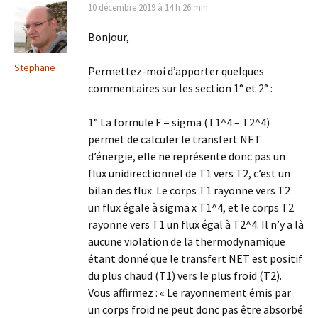
10 décembre 2019 à 14 h 26 min
Bonjour,
Stephane
Permettez-moi d’apporter quelques
commentaires sur les section 1° et 2° :
1° La formule F = sigma (T1^4 – T2^4)
permet de calculer le transfert NET
d’énergie, elle ne représente donc pas un
flux unidirectionnel de T1 vers T2, c’est un
bilan des flux. Le corps T1 rayonne vers T2
un flux égale à sigma x T1^4, et le corps T2
rayonne vers T1 un flux égal à T2^4. Il n’y a là
aucune violation de la thermodynamique
étant donné que le transfert NET est positif
du plus chaud (T1) vers le plus froid (T2).
Vous affirmez : « Le rayonnement émis par
un corps froid ne peut donc pas être absorbé