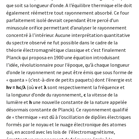
que soit sa longueur d’onde. A l’équilibre thermique elle doit
également réémettre tout rayonnement absorbé. Ce four
parfaitement isolé devrait cependant être percé d’un
minuscule orifice permettant d’analyser le rayonnement
concentré à l’intérieur. Aucune interprétation quantitative
du spectre observé ne fut possible dans le cadre de la
théorie électromagnétique classique et c’est finalement
Planck qui proposa en 1900 une équation introduisant
l’idée, révolutionnaire pour l’époque, qu’à chaque longueur
d’onde le rayonnement ne peut être émis que sous forme de
« quanta » (c’est-à-dire de petits paquets) dont l’énergie est
hν = hc/λ
(où
ν
et
λ
sont respectivement la fréquence et
la longueur d’onde du rayonnement,
c
la vitesse de la
lumière et
h
une nouvelle constante de la nature appelée
désormais constante de Planck). Ce rayonnement qualifié
de « thermique » est dû à l’oscillation de dipôles électriques
formés par le noyau et le nuage électronique des atomes
qui, en accord avec les lois de l’électromagnétisme,