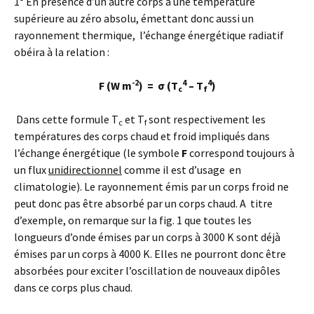
1° En présence d’un autre corps à une température
supérieure au zéro absolu, émettant donc aussi un
rayonnement thermique, l’échange énergétique radiatif
obéira à la relation :
-2
4
4
F (W m
) = σ (T
– T
)
c
f
Dans cette formule T
et T
sont respectivement les
c
f
températures des corps chaud et froid impliqués dans
l’échange énergétique (le symbole
F
correspond toujours à
un flux
unidirectionnel
comme il est d’usage en
climatologie). Le rayonnement émis par un corps froid ne
peut donc pas être absorbé par un corps chaud. A titre
d’exemple, on remarque sur la fig. 1 que toutes les
longueurs d’onde émises par un corps à 3000 K sont déjà
émises par un corps à 4000 K. Elles ne pourront donc être
absorbées pour exciter l’oscillation de nouveaux dipôles
dans ce corps plus chaud.