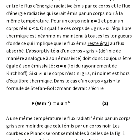
entre le flux d’énergie radiative émis par ce corps et le flux
d’énergie radiative qui serait émis par un corps noir à la
même température. Pour un corps noir
ε = 1
et pour un
corps réel
ε < 1
. On qualifie ces corps de « gris » si l’équilibre
thermique est néanmoins maintenu à toutes les longueurs
d’onde ce qui implique que le flux émis
reste égal
au flux
absorbé. L’absorptivité
α
d’un corps « gris » (définie de
manière analogue à son émissivité) doit donc toujours être
égale à son émissivité :
α = ε
(loi du rayonnement de
Kirchhoff). Si
α ≠
ε
le corps n’est ni gris, ni noir et est hors
d’équilibre thermique. Dans le cas d’un corps « gris » la
formule de Stefan-Boltzmann devrait s’écrire :
-2
4
F (W m
) = ε σ T
(3)
A une même température le flux radiatif émis par un corps
gris sera moindre que celui émis par un corps noir. Les
courbes de Planck seront semblables à celles de la fig. 1