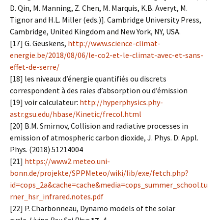
D. Qin, M. Manning, Z. Chen, M. Marquis, K.B. Averyt, M.
Tignor and H.L. Miller (eds.)]. Cambridge University Press,
Cambridge, United Kingdom and New York, NY, USA.
[17] G. Geuskens,
http://www.science-climat-
energie.be/2018/08/06/le-co2-et-le-climat-avec-et-sans-
effet-de-serre/
[18] les niveaux d’énergie quantifiés ou discrets
correspondent à des raies d’absorption ou d’émission
[19] voir calculateur:
http://hyperphysics.phy-
astr.gsu.edu/hbase/Kinetic/frecol.html
[20] B.M. Smirnov, Collision and radiative processes in
emission of atmospheric carbon dioxide, J. Phys. D: Appl.
Phys. (2018) 51214004
[21]
https://www2.meteo.uni-
bonn.de/projekte/SPPMeteo/wiki/lib/exe/fetch.php?
id=cops_2a&cache=cache&media=cops_summer_school.tu
rner_hsr_infrared.notes.pdf
[22] P. Charbonneau, Dynamo models of the solar