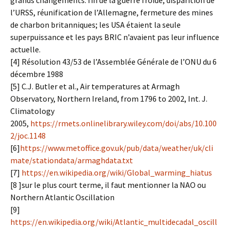
grands changements: fin de la guerre froide, disparition de
l’URSS, réunification de l’Allemagne, fermeture des mines
de charbon britanniques; les USA étaient la seule
superpuissance et les pays BRIC n’avaient pas leur influence
actuelle.
[4] Résolution 43/53 de l’Assemblée Générale de l’ONU du 6
décembre 1988
[5] C.J. Butler et al., Air temperatures at Armagh
Observatory, Northern Ireland, from 1796 to 2002, Int. J.
Climatology
2005,
https://rmets.onlinelibrary.wiley.com/doi/abs/10.100
2/joc.1148
[6]
https://www.metoffice.gov.uk/pub/data/weather/uk/cli
mate/stationdata/armaghdata.txt
[7]
https://en.wikipedia.org/wiki/Global_warming_hiatus
[8 ]sur le plus court terme, il faut mentionner la NAO ou
Northern Atlantic Oscillation
[9]
https://en.wikipedia.org/wiki/Atlantic_multidecadal_oscill