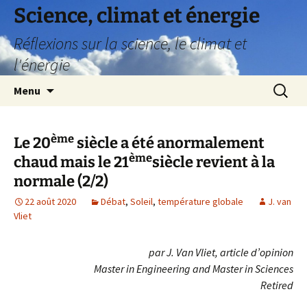
Science, climat et énergie
Réflexions sur la science, le climat et
l'énergie
Aller
Recherc
Menu
au
contenu
ème
Le 20
siècle a été anormalement
ème
chaud mais le 21
siècle revient à la
normale (2/2)
22 août 2020
Débat
,
Soleil
,
température globale
J. van
Vliet
par J. Van Vliet, article d’opinion
Master in Engineering and Master in Sciences
Retired