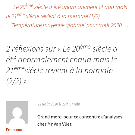
ème
←
Le 20
siècle a été anormalement chaud mais
ème
le 21
siècle revient à la normale (1/2)
Navigation
‘Température moyenne globale’ pour août 2020
→
des
ème
2 réflexions sur «
Le 20
siècle a
articles
été anormalement chaud mais le
ème
21
siècle revient à la normale
(2/2)
»
22 août 2020 à 22 h 57 min
Grand merci pour ce concentré d’analyses,
cher Mr Van Vliet.
Emmanuel