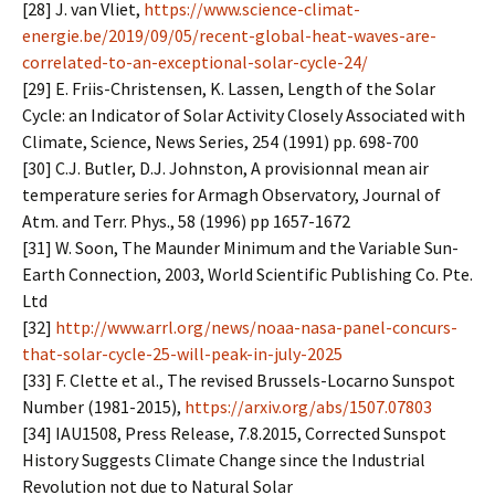
[28] J. van Vliet,
https://www.science-climat-
energie.be/2019/09/05/recent-global-heat-waves-are-
correlated-to-an-exceptional-solar-cycle-24/
[29] E. Friis-Christensen, K. Lassen, Length of the Solar
Cycle: an Indicator of Solar Activity Closely Associated with
Climate, Science, News Series, 254 (1991) pp. 698-700
[30] C.J. Butler, D.J. Johnston, A provisionnal mean air
temperature series for Armagh Observatory, Journal of
Atm. and Terr. Phys., 58 (1996) pp 1657-1672
[31] W. Soon, The Maunder Minimum and the Variable Sun-
Earth Connection, 2003, World Scientific Publishing Co. Pte.
Ltd
[32]
http://www.arrl.org/news/noaa-nasa-panel-concurs-
that-solar-cycle-25-will-peak-in-july-2025
[33] F. Clette et al., The revised Brussels-Locarno Sunspot
Number (1981-2015),
https://arxiv.org/abs/1507.07803
[34] IAU1508, Press Release, 7.8.2015, Corrected Sunspot
History Suggests Climate Change since the Industrial
Revolution not due to Natural Solar