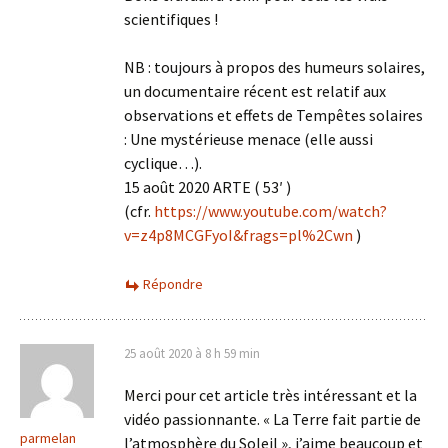
scientifiques !
NB : toujours à propos des humeurs solaires,
un documentaire récent est relatif aux
observations et effets de Tempêtes solaires
: Une mystérieuse menace (elle aussi
cyclique…).
15 août 2020 ARTE ( 53′ )
(cfr.
https://www.youtube.com/watch?
v=z4p8MCGFyoI&frags=pl%2Cwn
)
Répondre
25 août 2020 à 8 h 59 min
Merci pour cet article très intéressant et la
vidéo passionnante. « La Terre fait partie de
parmelan
l’atmosphère du Soleil », j’aime beaucoup et