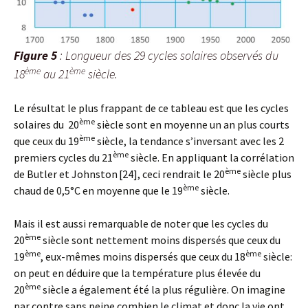
Figure 5
: Longueur des 29 cycles solaires observés du
ème
ème
18
au 21
siècle.
Le résultat le plus frappant de ce tableau est que les cycles
ème
solaires du 20
siècle sont en moyenne un an plus courts
ème
que ceux du 19
siècle, la tendance s’inversant avec les 2
ème
premiers cycles du 21
siècle. En appliquant la corrélation
ème
de Butler et Johnston
[24], ceci rendrait le 20
siècle plus
ème
chaud de 0,5°C en moyenne que le 19
siècle.
Mais il est aussi remarquable de noter que les cycles du
ème
20
siècle sont nettement moins dispersés que ceux du
ème
ème
19
, eux-mêmes moins dispersés que ceux du 18
siècle:
on peut en déduire que la température plus élevée du
ème
20
siècle a également été la plus régulière. On imagine
par contre sans peine combien le climat et donc la vie ont