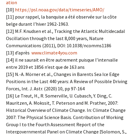
ation
[10]
https://psl.noaa.gov/data/timeseries/AMO/
[11] pour rappel, la banquise a été observée sur la côte
belge durant l’hiver 1962-1963.
[12] M.F. Knudsen et al., Tracking the Atlantic Multidecadal
Oscillation through the last 8,000 years, Nature
Communications (2011), DOI: 10.1038/ncomms1186
[13] d’après
www.climate4you.com
[14] il ne saurait en être autrement puisque l’intervalle
entre 2019 et 1856 n’est que de 163 ans
[15] N.-A. Mörner et al., Changes in Barents Sea Ice Edge
Positions in the Last 440 years: A Review of Possible Driving
Forces, Int. J. Astr. (2020) 10, pp 97-164
[16] Le Treut, H., R. Somerville, U. Cubasch, Y. Ding, C.
Mauritzen, A. Mokssit, T. Peterson and M. Prather, 2007:
Historical Overview of Climate Change. In: Climate Change
2007: The Physical Science Basis. Contribution of Working
Group I to the Fourth Assessment Report of the
Intergovernmental Panel on Climate Change [Solomon, S.,