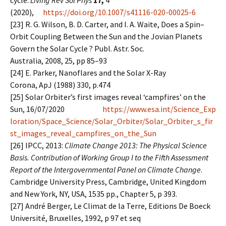
cycle.
Living Rev Sol Phys
17,
4
(2020),
https://doi.org/10.1007/s41116-020-00025-6
[23] R. G. Wilson, B. D. Carter, and I. A. Waite, Does a Spin–
Orbit Coupling Between the Sun and the Jovian Planets
Govern the Solar Cycle ? Publ. Astr. Soc.
Australia, 2008, 25, pp 85–93
[24] E. Parker, Nanoflares and the Solar X-Ray
Corona, ApJ (1988) 330, p.474
[25] Solar Orbiter’s first images reveal ‘campfires’ on the
Sun, 16/07/2020
https://www.esa.int/Science_Exp
loration/Space_Science/Solar_Orbiter/Solar_Orbiter_s_fir
st_images_reveal_campfires_on_the_Sun
[26] IPCC, 2013:
Climate Change 2013: The Physical Science
Basis. Contribution of Working Group I to the Fifth Assessment
Report of the Intergovernmental Panel on Climate Change
.
Cambridge University Press, Cambridge, United Kingdom
and New York, NY, USA, 1535 pp., Chapter 5, p 393.
[27] André Berger, Le Climat de la Terre, Editions De Boeck
Université, Bruxelles, 1992, p 97 et seq