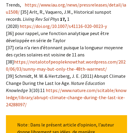
Trends,
https://www.iau.org/news/pressreleases/detail/ia
u1508/
[35] Arlt, R., Vaquero, J.M., Historical sunspot
records.
Living Rev Sol Phys
17,
1
(2020)
https://doi.org/10.1007/s41116-020-0023-y
[36] pour rappel, une fonction analytique peut être
développée en série de Taylor
[37] cela n’a rien d’étonnant puisque la longueur moyenne
des cycles solaires est voisine de 11 ans
[38]
https://notalotofpeopleknowthat.wordpress.com/202
0/06/03/sunny-may-but-only-the-48th-warmest/
[39] Schmidt, M. W. & Hertzberg, J. E. (2011) Abrupt Climate
Change During the Last Ice Age.
Nature Education
Knowledge
3(10):11
https://www.nature.com/scitable/know
ledge/library/abrupt-climate-change-during-the-last-ice-
24288097/
Note : Dans le présent article d’opinion, l’auteur
donne librement ses idées, de manière