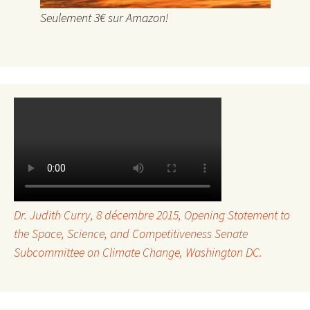
Seulement 3€ sur Amazon!
Dr. Judith Curry, 8 décembre 2015,
Opening Statement to
the Space, Science, and Competitiveness Senate
Subcommittee on Climate Change
, Washington DC.