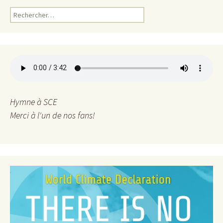
R
e
c
h
e
r
c
h
e
Hymne à SCE
r
Merci à l'un de nos fans!
: