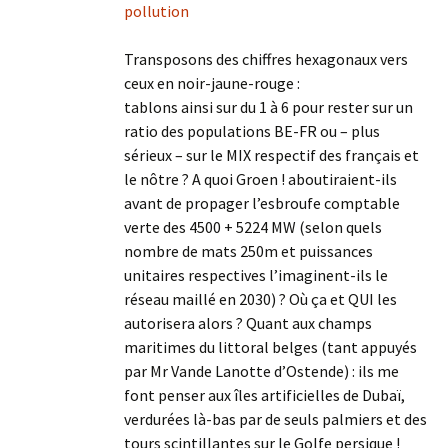
pollution
Transposons des chiffres hexagonaux vers
ceux en noir-jaune-rouge :
tablons ainsi sur du 1 à 6 pour rester sur un
ratio des populations BE-FR ou – plus
sérieux – sur le MIX respectif des français et
le nôtre ? A quoi Groen ! aboutiraient-ils
avant de propager l’esbroufe comptable
verte des 4500 + 5224 MW (selon quels
nombre de mats 250m et puissances
unitaires respectives l’imaginent-ils le
réseau maillé en 2030) ? Où ça et QUI les
autorisera alors ? Quant aux champs
maritimes du littoral belges (tant appuyés
par Mr Vande Lanotte d’Ostende) : ils me
font penser aux îles artificielles de Dubaï,
verdurées là-bas par de seuls palmiers et des
tours scintillantes sur le Golfe persique !