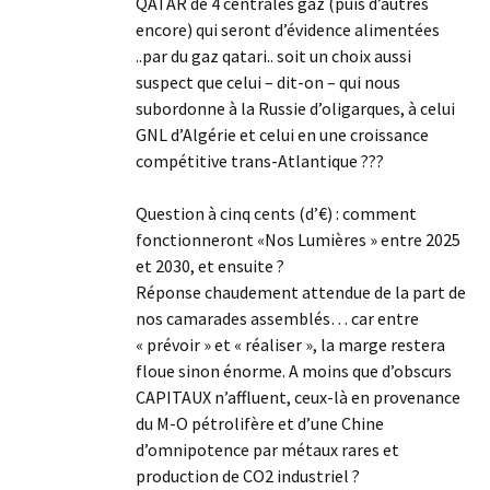
QATAR de 4 centrales gaz (puis d’autres
encore) qui seront d’évidence alimentées
..par du gaz qatari.. soit un choix aussi
suspect que celui – dit-on – qui nous
subordonne à la Russie d’oligarques, à celui
GNL d’Algérie et celui en une croissance
compétitive trans-Atlantique ???
Question à cinq cents (d’€) : comment
fonctionneront «Nos Lumières » entre 2025
et 2030, et ensuite ?
Réponse chaudement attendue de la part de
nos camarades assemblés… car entre
« prévoir » et « réaliser », la marge restera
floue sinon énorme. A moins que d’obscurs
CAPITAUX n’affluent, ceux-là en provenance
du M-O pétrolifère et d’une Chine
d’omnipotence par métaux rares et
production de CO2 industriel ?