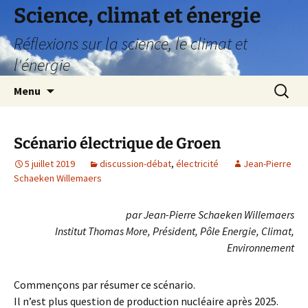
Science, climat et énergie
Réflexions sur la science, le climat et
l'énergie
Aller
Recherc
Menu
au
contenu
Scénario électrique de Groen
5 juillet 2019
discussion-débat
,
électricité
Jean-Pierre
Schaeken Willemaers
par Jean-Pierre Schaeken Willemaers
Institut Thomas More,
Président, Pôle Energie, Climat,
Environnement
Commençons par résumer ce scénario.
Il n’est plus question de production nucléaire après 2025.