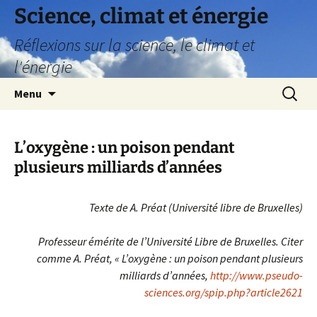
Science, climat et énergie
Réflexions sur la science, le climat et
l'énergie
Aller
Recherc
Menu
au
contenu
L’oxygène : un poison pendant
plusieurs milliards d’années
Texte de A. Préat (Université libre de Bruxelles)
Professeur émérite de l’Université Libre de Bruxelles. Citer
comme A. Préat, « L’oxygène : un poison pendant plusieurs
milliards d’années,
http://www.pseudo-
sciences.org/spip.php?article2621