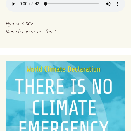
r
c
h
e
Hymne à SCE
r
Merci à l'un de nos fans!
: