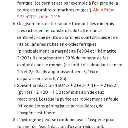
ferrique’ (ce dernier est par exemple à l’origine de la
teinte de nombreux ‘marbres rouges’),
Alain Préat –
SPS n°313, juillet 2015
.
Ou gisements de fer rubané formant des minerais
très riches en fer constitués de l’alternance
centimétrique de lits ou lamines quartzitiques et de
lits ou lamines riches en oxydes ferriques
(principalement la magnétite Fe3O4 et l’hématite
Fe2O3). Ils représentent 90 % du minerai de fer
exploité dans le monde (ils sont très abondants entre
2,5 et 2,0 Ga, ils apparaissent vers 3,7 Ga et
disparaissent vers 0,7 Ga).
Suivant la réaction 4 SO42- + 2 Fe2+ + 4 H+ = 2 FeS2
(pyrite) + 2 H2O + 7 O2 (combinaison de deux
réactions). Lorsque la pyrite est rapidement enfouie
(cf. conditions géologiques particulières), de
l’oxygène est libéré.
L’hydrogène peut se combiner avec l’oxygène pour
former de l’eau (réaction d’oxydo-réduction).