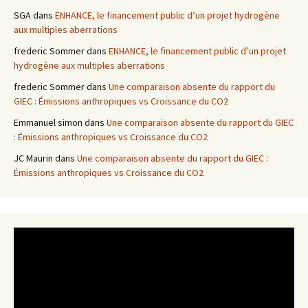
SGA
dans
ENHANCE, le financement public d’un projet hydrogène
aux multiples aberrations
frederic Sommer
dans
ENHANCE, le financement public d’un projet
hydrogène aux multiples aberrations
frederic Sommer
dans
Une comparaison absente du rapport du
GIEC : Émissions anthropiques vs Croissance du CO2
Emmanuel simon
dans
Une comparaison absente du rapport du GIEC
: Émissions anthropiques vs Croissance du CO2
JC Maurin
dans
Une comparaison absente du rapport du GIEC :
Émissions anthropiques vs Croissance du CO2