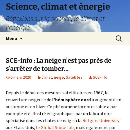
Science, climat et énergie
Réflexions sur la science, le climat et
l'énergie
Aller
Recherc
Menu
au
contenu
SCE-info : La neige n’est pas près de
s’arrêter de tomber…
6 mars 2020
climat
,
neige
,
Satellites
SCE-info
Depuis le début des mesures satellitaires en 1967, la
couverture neigeuse de
l’hémisphère nord
a augmenté en
automne et en hiver. Ce phénomène incontestable a par
exemple été illustré en graphiques par un laboratoire
spécialisé dans les chutes de neige à la
Rutgers University
aux Etats Unis, le
Global Snow Lab
, mais également par