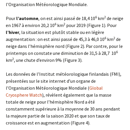
l’Organisation Météorologique Mondiale.
6
2
Pour
l’automne
, on est ainsi passé de 18,4 10
km
de neige
6
2
en 1967 à environ 20,2 10
km
pour 2019 (Figure 1). Pour
l’hiver
, la situation est plutôt stable ou en légère
6
2
augmentation : on est ainsi passé de 45,3 à 46,0 10
km
de
neige dans l’hémisphère nord (Figure 2). Par contre, pour le
6
printemps on constate une diminution de 31,5 à 28,7 10
2
km
, une chute d’environ 9% (Figure 3).
Les données de l’Institut météorologique finlandais (FMI),
présentées sur le site internet d’un organe de
l’Organisation Météorologique Mondiale (
Global
Cryosphere Watch
), révèlent également que la masse
totale de neige pour l’hémisphère Nord a été
constamment supérieure à la moyenne de 30 ans pendant
la majeure partie de la saison 2020 et que son taux de
croissance est en augmentation (Figure 4).