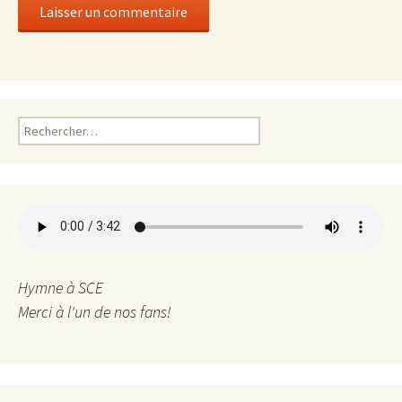
R
e
c
h
e
r
c
h
e
Hymne à SCE
r
Merci à l'un de nos fans!
: