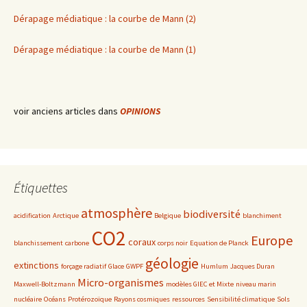
Dérapage médiatique : la courbe de Mann (2)
Dérapage médiatique : la courbe de Mann (1)
voir anciens articles dans
OPINIONS
Étiquettes
atmosphère
biodiversité
acidification
Arctique
Belgique
blanchiment
CO2
Europe
coraux
blanchissement
carbone
corps noir
Equation de Planck
géologie
extinctions
forçage radiatif
Glace
GWPF
Humlum
Jacques Duran
Micro-organismes
Maxwell-Boltzmann
modèles GIEC et Mixte
niveau marin
nucléaire
Océans
Protérozoïque
Rayons cosmiques
ressources
Sensibilité climatique
Sols