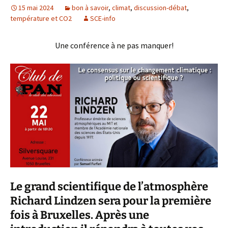
15 mai 2024
bon à savoir
,
climat
,
discussion-débat
,
température et CO2
SCE-info
Une conférence à ne pas manquer!
Le grand scientifique de l’atmosphère
Richard Lindzen sera pour la première
fois à Bruxelles. Après une