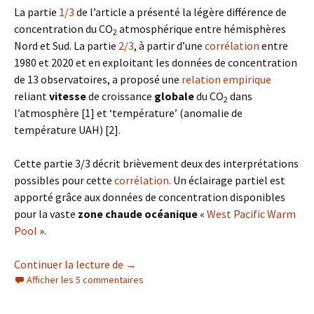
La partie
1/3
de l’article a présenté la légère différence de
concentration du CO
atmosphérique entre hémisphères
2
Nord et Sud. La partie
2/3
, à partir d’une
corrélation
entre
1980 et 2020 et en exploitant les données de concentration
de 13 observatoires, a proposé une
relation empirique
reliant
vitesse
de croissance
globale
du CO
dans
2
l’atmosphère [1] et ‘température’ (anomalie de
température UAH) [2].
Cette partie 3/3 décrit brièvement deux des interprétations
possibles pour cette
corrélation
. Un éclairage partiel est
apporté grâce aux données de concentration disponibles
pour la vaste
zone chaude océanique
«
West Pacific Warm
Pool
».
CO
atmosphérique (3/3)
Continuer la lecture de
→
2
Afficher les 5 commentaires