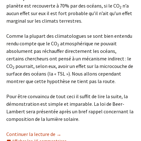
planète est recouverte à 70% par des océans, si le CO
n’a
2
aucun effet sur eux il est fort probable qu’il n’ait qu’un effet
marginal sur les climats terrestres.
Comme la plupart des climatologues se sont bien entendu
rendu compte que le CO
atmosphérique ne pouvait
2
absolument pas réchauffer directement les océans,
certains chercheurs ont pensé à un mécanisme indirect : le
CO
pourrait, selon eux, avoir un effet sur la microcouche de
2
surface des océans (la « TSL »). Nous allons cependant
montrer que cette hypothèse ne tient pas la route.
Pour être convaincu de tout ceci il suffit de lire la suite, la
démonstration est simple et imparable. La loi de Beer-
Lambert sera présentée après un bref rappel concernant la
composition de la lumière solaire.
La loi de Beer-Lambert : une loi méconnue
Continuer la lecture de
→