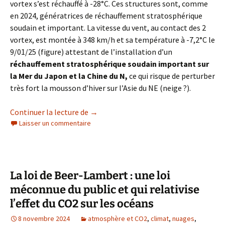
vortex s’est réchauffé à -28°C. Ces structures sont, comme
en 2024, génératrices de réchauffement stratosphérique
soudain et important. La vitesse du vent, au contact des 2
vortex, est montée à 348 km/h et sa température à -7,2°C le
9/01/25 (figure) attestant de l’installation d’un
réchauffement stratosphérique soudain important sur
la Mer du Japon et la Chine du N,
ce qui risque de perturber
très fort la mousson d’hiver sur l’Asie du NE (neige ?).
Météo hiver 2024-2025 : Vortex, RSS et 
Continuer la lecture de
→
Laisser un commentaire
La loi de Beer-Lambert : une loi
méconnue du public et qui relativise
l’effet du CO2 sur les océans
8 novembre 2024
atmosphère et CO2
,
climat
,
nuages
,