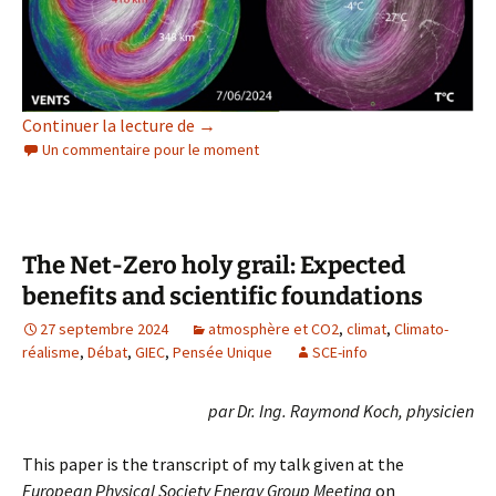
Un réchauffement stratosphérique majeur
Continuer la lecture de
→
Un commentaire pour le moment
The Net-Zero holy grail: Expected
benefits and scientific foundations
27 septembre 2024
atmosphère et CO2
,
climat
,
Climato-
réalisme
,
Débat
,
GIEC
,
Pensée Unique
SCE-info
par Dr. Ing. Raymond Koch, physicien
This paper is the transcript of my talk given at the
European Physical Society Energy Group Meeting
on