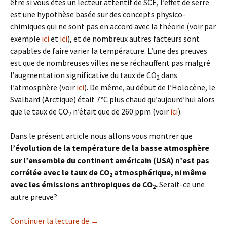
être si vous êtes un lecteur attentif de SCE, l’effet de serre
est une hypothèse basée sur des concepts physico-
chimiques qui ne sont pas en accord avec la théorie (voir par
exemple
ici
et
ici
), et de nombreux autres facteurs sont
capables de faire varier la température. L’une des preuves
est que de nombreuses villes ne se réchauffent pas malgré
l’augmentation significative du taux de CO
dans
2
l’atmosphère (voir
ici
). De même, au début de l’Holocène, le
Svalbard (Arctique) était 7°C plus chaud qu’aujourd’hui alors
que le taux de CO
n’était que de 260 ppm (voir
ici
).
2
Dans le présent article nous allons vous montrer que
l’évolution de la température de la basse atmosphère
sur l’ensemble du continent américain (USA) n’est pas
corrélée avec le taux de CO
atmosphérique, ni même
2
avec les émissions anthropiques de CO
.
Serait-ce une
2
autre preuve?
L’effet de serre ne fonctionne pas aux U
Continuer la lecture de
→