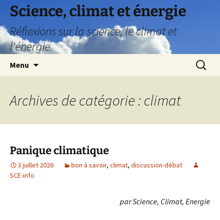
Aller
Science, climat et énergie
au
Réflexions sur la science, le climat et
contenu
l'énergie
Recherc
Menu
Archives de catégorie : climat
Panique climatique
3 juillet 2026
bon à savoir
,
climat
,
discussion-débat
SCE-info
par Science, Climat, Energie