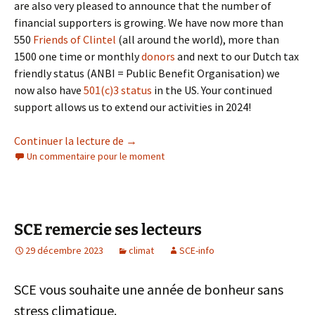
are also very pleased to announce that the number of
financial supporters is growing. We have now more than
550
Friends of Clintel
(all around the world), more than
1500 one time or monthly
donors
and next to our Dutch tax
friendly status (ANBI = Public Benefit Organisation) we
now also have
501(c)3 status
in the US. Your continued
support allows us to extend our activities in 2024!
All we need is love, a new year’s messag
Continuer la lecture de
→
Un commentaire pour le moment
SCE remercie ses lecteurs
29 décembre 2023
climat
SCE-info
SCE vous souhaite une année de bonheur sans
stress climatique.