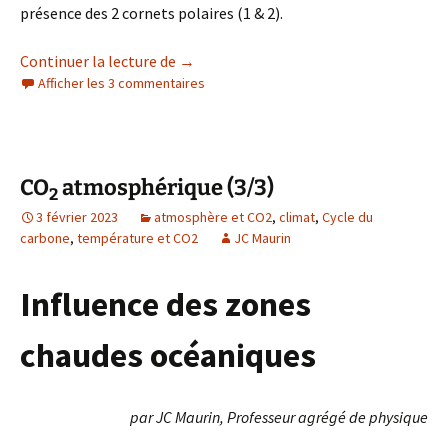
présence des 2 cornets polaires (1 & 2).
Le vortex saisonnier stratosphérique po
Continuer la lecture de
→
Afficher les 3 commentaires
CO
atmosphérique (3/3)
2
3 février 2023
atmosphère et CO2
,
climat
,
Cycle du
carbone
,
température et CO2
JC Maurin
Influence des zones
chaudes océaniques
par JC Maurin, Professeur agrégé de physique