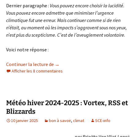
Dernier paragraphe :
Vous pouvez encore choisir la lucidité.
Vous pouvez encore admettre que minimiser l’urgence
climatique fut une erreur. Mais continuer comme si de rien
n’était, au moment où les impacts s’aggravent sous nos yeux,
n’est plus du scepticisme. C’est de l’aveuglement volontaire
.
Voici notre réponse :
Panique climatique
Continuer la lecture de
→
Afficher les 8 commentaires
Météo hiver 2024-2025 : Vortex, RSS et
Blizzards
10 janvier 2025
bon à savoir
,
climat
SCE-info
par Brigitte Van Vliet-Lanoë,