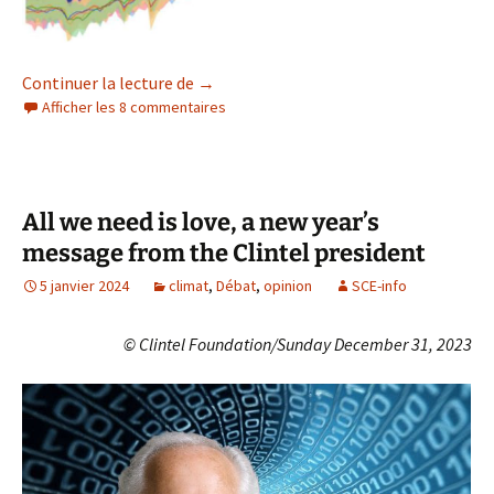
Une somme scientifique sur le climat
Continuer la lecture de
→
Afficher les 8 commentaires
All we need is love, a new year’s
message from the Clintel president
5 janvier 2024
climat
,
Débat
,
opinion
SCE-info
© Clintel Foundation/Sunday December 31, 2023