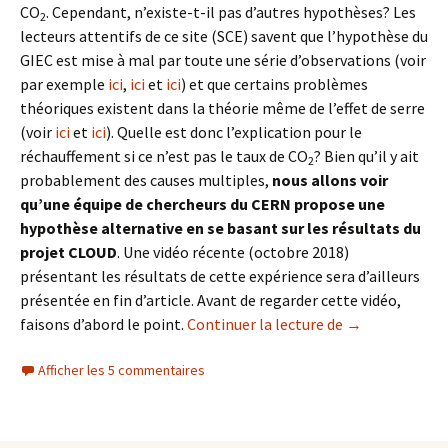
CO
. Cependant, n’existe-t-il pas d’autres hypothèses? Les
2
lecteurs attentifs de ce site (SCE) savent que l’hypothèse du
GIEC est mise à mal par toute une série d’observations (voir
par exemple
ici
,
ici
et
ici
) et que certains problèmes
théoriques existent dans la théorie même de l’effet de serre
(voir
ici
et
ici
). Quelle est donc l’explication pour le
réchauffement si ce n’est pas le taux de CO
? Bien qu’il y ait
2
probablement des causes multiples,
nous allons voir
qu’une équipe de chercheurs du CERN propose une
hypothèse alternative en se basant sur les résultats du
projet CLOUD
. Une vidéo récente (octobre 2018)
présentant les résultats de cette expérience sera d’ailleurs
présentée en fin d’article. Avant de regarder cette vidéo,
Une autre hypo
faisons d’abord le point.
Continuer la lecture de
→
Afficher les 5 commentaires