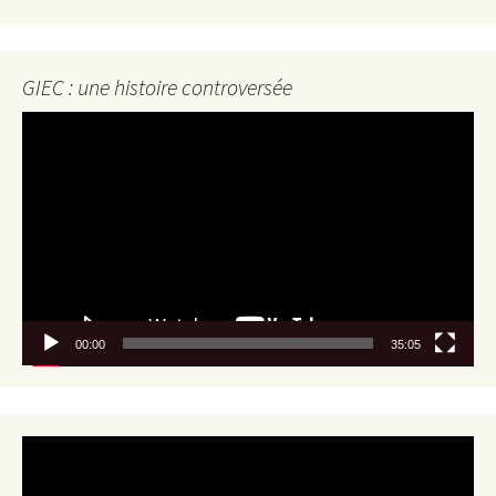
GIEC : une histoire controversée
Lecteur
vidéo
00:00
35:05