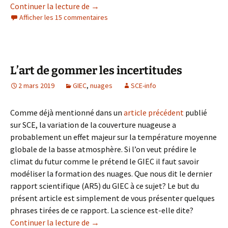
La loi de Beer-Lambert : une loi méconnue
Continuer la lecture de
→
Afficher les 15 commentaires
L’art de gommer les incertitudes
2 mars 2019
GIEC
,
nuages
SCE-info
Comme déjà mentionné dans un
article précédent
publié
sur SCE, la variation de la couverture nuageuse a
probablement un effet majeur sur la température moyenne
globale de la basse atmosphère. Si l’on veut prédire le
climat du futur comme le prétend le GIEC il faut savoir
modéliser la formation des nuages. Que nous dit le dernier
rapport scientifique (AR5) du GIEC à ce sujet? Le but du
présent article est simplement de vous présenter quelques
phrases tirées de ce rapport. La science est-elle dite?
L’art de gommer les incertitudes
Continuer la lecture de
→