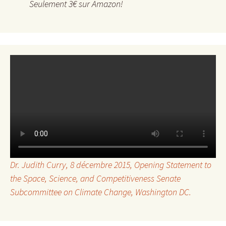
Seulement 3€ sur Amazon!
Dr. Judith Curry, 8 décembre 2015,
Opening Statement to
the Space, Science, and Competitiveness Senate
Subcommittee on Climate Change
, Washington DC.