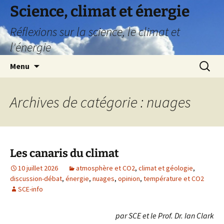
Aller
Science, climat et énergie
au
Réflexions sur la science, le climat et
contenu
l'énergie
Recherc
Menu
Archives de catégorie : nuages
Les canaris du climat
10 juillet 2026
atmosphère et CO2
,
climat et géologie
,
discussion-débat
,
énergie
,
nuages
,
opinion
,
température et CO2
SCE-info
par SCE et le Prof. Dr. Ian Clark