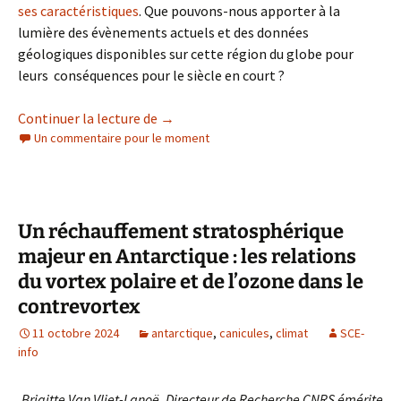
ses caractéristiques
. Que pouvons-nous apporter à la
lumière des évènements actuels et des données
géologiques disponibles sur cette région du globe pour
leurs conséquences pour le siècle en court ?
Cycles solaires, l’AMOC et l’hiver des r
Continuer la lecture de
→
Un commentaire pour le moment
Un réchauffement stratosphérique
majeur en Antarctique : les relations
du vortex polaire et de l’ozone dans le
contrevortex
11 octobre 2024
antarctique
,
canicules
,
climat
SCE-
info
Brigitte Van Vliet-Lanoë, Directeur de Recherche CNRS émérite