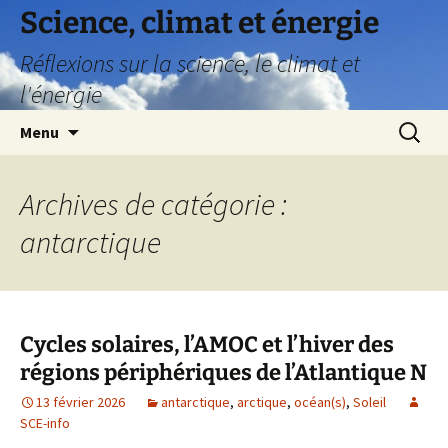
Science, climat et énergie
Réflexions sur la science, le climat et
l'énergie
Aller
Recherc
Menu
au
contenu
Archives de catégorie :
antarctique
Cycles solaires, l’AMOC et l’hiver des
régions périphériques de l’Atlantique N
13 février 2026
antarctique
,
arctique
,
océan(s)
,
Soleil
SCE-info