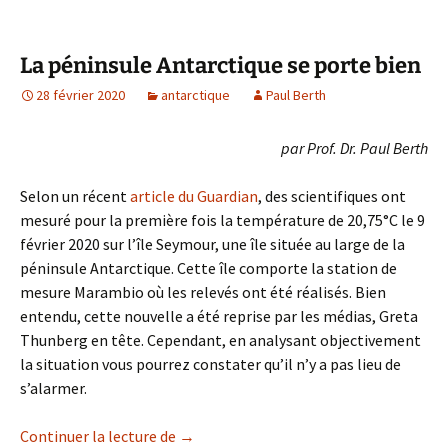
La péninsule Antarctique se porte bien
28 février 2020
antarctique
Paul Berth
par Prof. Dr. Paul Berth
Selon un récent
article du Guardian
, des scientifiques ont
mesuré pour la première fois la température de 20,75°C le 9
février 2020 sur l’île Seymour, une île située au large de la
péninsule Antarctique. Cette île comporte la station de
mesure Marambio où les relevés ont été réalisés. Bien
entendu, cette nouvelle a été reprise par les médias, Greta
Thunberg en tête. Cependant, en analysant objectivement
la situation vous pourrez constater qu’il n’y a pas lieu de
s’alarmer.
La péninsule Antarctique se porte bien
Continuer la lecture de
→