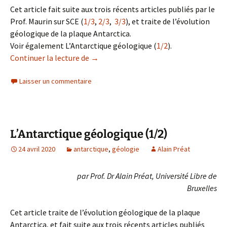
Cet article fait suite aux trois récents articles publiés par le
Prof. Maurin sur SCE (
1/3
,
2/3
,
3/3
), et traite de l’évolution
géologique de la plaque Antarctica.
Voir également L’Antarctique géologique (
1/2
).
L’Antarctique géologique (2/2)
Continuer la lecture de
→
Laisser un commentaire
L’Antarctique géologique (1/2)
24 avril 2020
antarctique
,
géologie
Alain Préat
par Prof. Dr Alain Préat, Université Libre de
Bruxelles
Cet article traite de l’évolution géologique de la plaque
Antarctica, et fait suite aux trois récents articles publiés