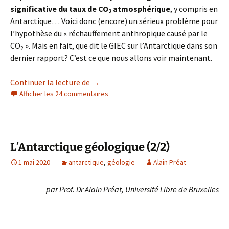
significative du taux de CO
atmosphérique
, y compris en
2
Antarctique… Voici donc (encore) un sérieux problème pour
l’hypothèse du « réchauffement anthropique causé par le
CO
». Mais en fait, que dit le GIEC sur l’Antarctique dans son
2
dernier rapport? C’est ce que nous allons voir maintenant.
SCE-info : Le GIEC confirme, l’Antarctiq
Continuer la lecture de
→
Afficher les 24 commentaires
L’Antarctique géologique (2/2)
1 mai 2020
antarctique
,
géologie
Alain Préat
par Prof. Dr Alain Préat, Université Libre de Bruxelles