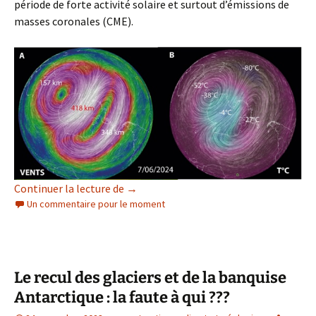
période de forte activité solaire et surtout d’émissions de
masses coronales (CME).
Un réchauffement stratosphérique majeur
Continuer la lecture de
→
Un commentaire pour le moment
Le recul des glaciers et de la banquise
Antarctique : la faute à qui ???