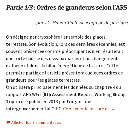
Partie 1/3
: Ordres de grandeurs selon l’AR5
par J.C. Maurin, Professeur agrégé de physique
On désigne par cryosphère l’ensemble des glaces
terrestres. Son évolution, lors des dernières décennies, est
souvent présentée comme préoccupante: il en résulterait
une forte hausse des niveaux marins et un changement
d’albédo et donc du bilan énergétique de la Terre. Cette
première partie de l’article présentera quelques ordres de
grandeurs pour les glaces terrestres.
On utilisera principalement les données du chapitre 4 du
rapport AR5 WG1 (
5th A
ssessment
R
eport,
W
orking
G
roup
1
) qui a été publié en 2013 par l’organisme
Les glaces 
intergouvernemental GIEC.
Continuer la lecture de
→
Afficher les 7 commentaires