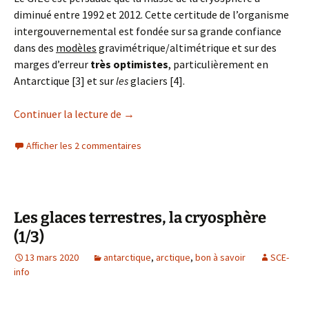
diminué entre 1992 et 2012. Cette certitude de l’organisme
intergouvernemental est fondée sur sa grande confiance
dans des
modèles
gravimétrique/altimétrique et sur des
marges d’erreur
très
optimistes
, particulièrement en
Antarctique [3] et sur
les
glaciers [4].
Les glaces terrestres, la cryosphère 3/3
Continuer la lecture de
→
Afficher les 2 commentaires
Les glaces terrestres, la cryosphère
(1/3)
13 mars 2020
antarctique
,
arctique
,
bon à savoir
SCE-
info