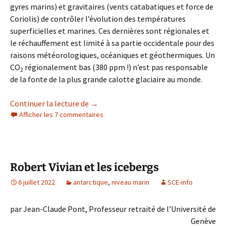
gyres marins) et gravitaires (vents catabatiques et force de
Coriolis) de contrôler l’évolution des températures
superficielles et marines. Ces dernières sont régionales et
le réchauffement est limité à sa partie occidentale pour des
raisons météorologiques, océaniques et géothermiques. Un
CO
régionalement bas (380 ppm !) n’est pas responsable
2
de la fonte de la plus grande calotte glaciaire au monde.
Le recul des glaciers et de la banquise An
Continuer la lecture de
→
Afficher les 7 commentaires
Robert Vivian et les icebergs
6 juillet 2022
antarctique
,
niveau marin
SCE-info
par Jean-Claude Pont, Professeur retraité de l’Université de
Genève