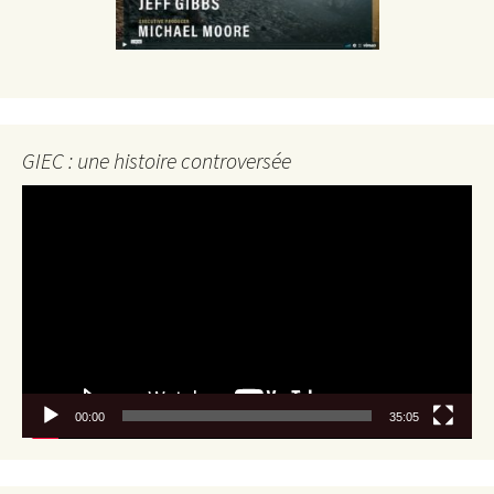
GIEC : une histoire controversée
Lecteur
vidéo
00:00
35:05