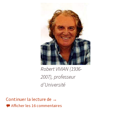
Robert VIVIAN (1936-
2007), professeur
d’Université
Robert Vivian et les icebergs
Continuer la lecture de
→
Afficher les 16 commentaires