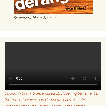
Seulement 3€ sur Amazon!
Dr. Judith Curry, 8 décembre 2015,
Opening Statement to
the Space, Science, and Competitiveness Senate
Subcommittee on Climate Change
, Washington DC.