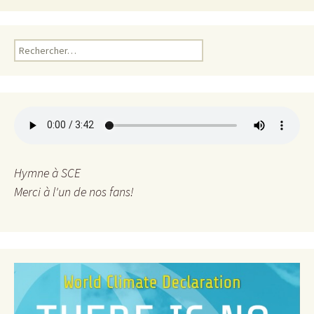
R
e
c
h
e
r
c
h
e
Hymne à SCE
r
Merci à l'un de nos fans!
: