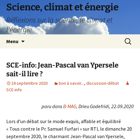
Science, climat et énergie
Réflexions sur la science, le climat et
l'énergie
Aller
Recherc
Menu
au
contenu
SCE-info: Jean-Pascal van Ypersele
sait-il lire ?
24 septembre 2020
bon à savoir...
,
discussion-débat
SCE-info
paru dans
B-MAG
, Drieu Godefridi, 22.09.2020
Lors d’un débat sur le mode exquis, affable et équilibré
« Tous contre le Pr. Samuel Furfari » sur RTL le dimanche 20
septembre 2020, le charmant Jean-Pascal van Ypersele,