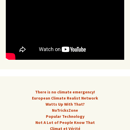
There is no climate emergency!
European Climate Realist Network
Watts Up With That?
NoTricksZone
Popular Technology
Not A Lot of People Know That
Climat et Vérité