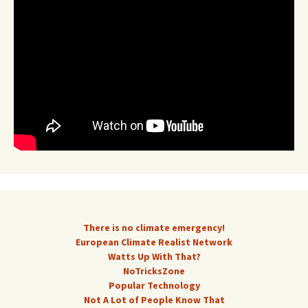
There is no climate emergency!
European Climate Realist Network
Watts Up With That?
NoTricksZone
Popular Technology
Not A Lot of People Know That