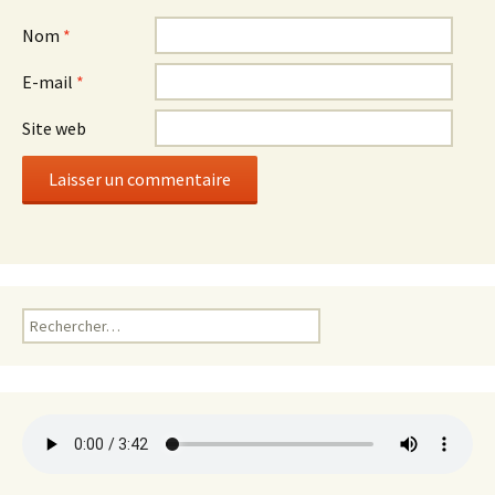
Nom
*
E-mail
*
Site web
R
e
c
h
e
r
c
h