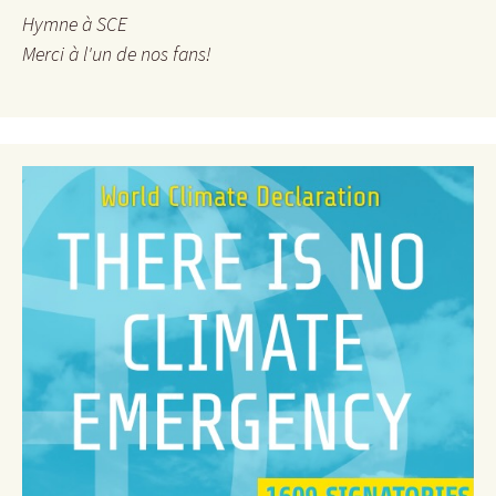
e
Hymne à SCE
r
Merci à l'un de nos fans!
: