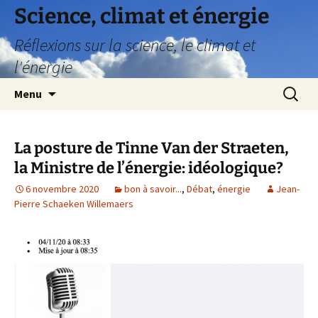
Science, climat et énergie
Réflexions sur la science, le climat et
l'énergie
Aller
Recherc
Menu
au
contenu
La posture de Tinne Van der Straeten,
la Ministre de l’énergie: idéologique?
6 novembre 2020
bon à savoir...
,
Débat
,
énergie
Jean-
Pierre Schaeken Willemaers