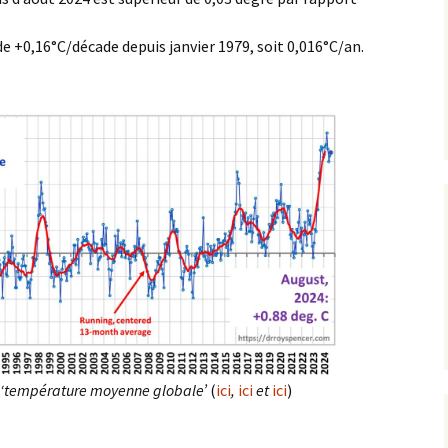
e +0,16°C/décade depuis janvier 1979, soit 0,016°C/an.
e ‘température moyenne globale’
(
ici
,
ici
et
ici
)
e moyenne globale’ et Etendue de la glace arctique : actualisati