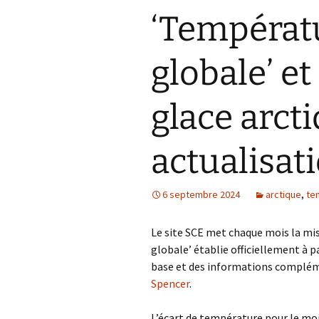
‘Températ
globale’ et
glace arcti
actualisat
6 septembre 2024
arctique
,
te
Le site SCE met chaque mois la mi
globale’ établie officiellement à p
base et des informations compléme
Spencer
.
L’écart de température pour le moi