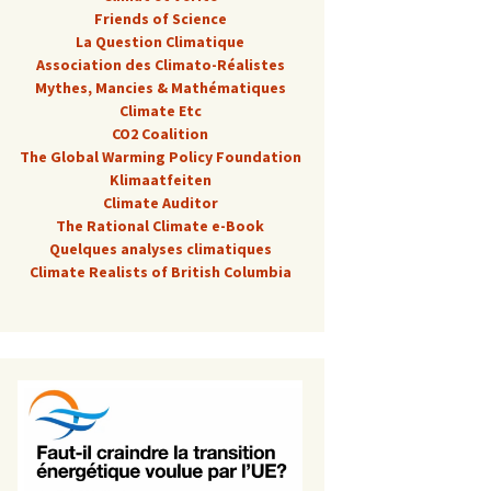
Friends of Science
La Question Climatique
Association des Climato-Réalistes
Mythes, Mancies & Mathématiques
Climate Etc
CO2 Coalition
The Global Warming Policy Foundation
Klimaatfeiten
n juin 2024
Climate Auditor
The Rational Climate e-Book
Quelques analyses climatiques
Climate Realists of British Columbia