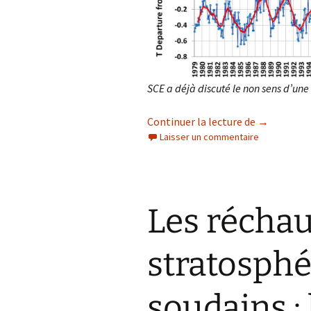
SCE a déjà discuté le non sens d’un
‘Températur
Continuer la lecture de
→
Laisser un commentaire
Les récha
stratosph
soudains : 