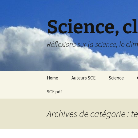
Science, c
Réflexions sur la science, le cli
Aller
Home
Auteurs SCE
Science
au
contenu
SCE.pdf
Les théories
scientifiques
Géologie
Archives de catégorie : 