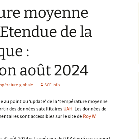
ure moyenne
Climat et Biologie
 Etendue de la
Climat et Géologie
Evénements extrêmes
que :
Wrong results and Fake
news
ion août 2024
Modèles climatiques
mpérature globale
SCE-info
Climat et cycles
se au point ou ‘update’ de la ‘température moyenne
Climat et chaos
artir des données satellitaires
UAH
. Les données de
ntaires sont accessibles sur le site de
Roy W.
Climat et Soleil
Océans et Acidification
s d’août 2024 est supérieur de 0,03 degré par rapport