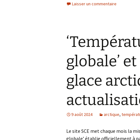
Laisser un commentaire
‘Températ
globale’ et
glace arcti
actualisati
9 août 2024
arctique
,
températ
Le site SCE met chaque mois la mi
globale’ établie officiellement à p