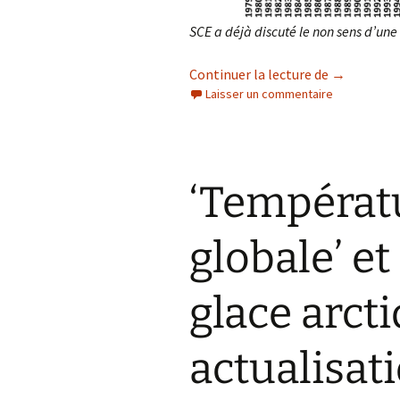
SCE a déjà discuté le non sens d’un
‘Températur
Continuer la lecture de
→
Laisser un commentaire
‘Températ
globale’ et
glace arcti
actualisat