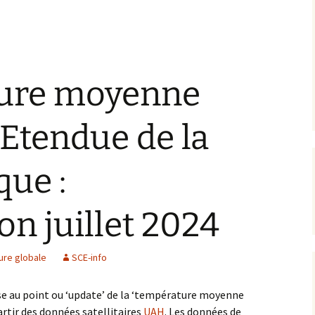
ure moyenne
 Etendue de la
que :
on juillet 2024
ure globale
SCE-info
se au point ou ‘update’ de la ‘température moyenne
artir des données satellitaires
UAH
. Les données de