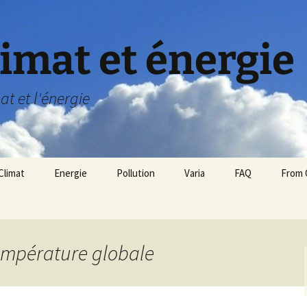
limat et énergie
mat et l'énergie
Climat
Energie
Pollution
Varia
FAQ
From 
Définition du climat
Politique énergétique
Indicateurs climatiques
Nucléaire
(suivi)
température globale
Hydrocarbures
Panique sur les réserves
Atmosphère
de pétrole?
Energie renouvelable
Température globale