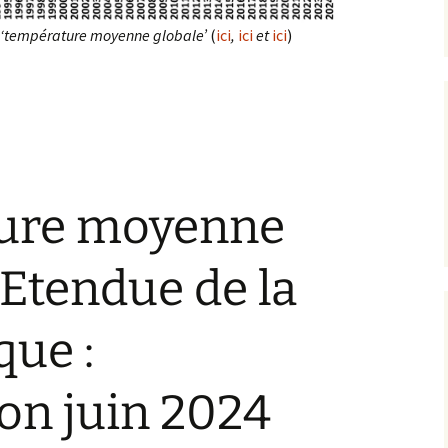
e ‘température moyenne globale’
(
ici
,
ici
et
ici
)
e moyenne globale’ et Etendue de la glace arctique : actualisation
ure moyenne
 Etendue de la
que :
ion juin 2024