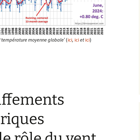
e ‘température moyenne globale’
(
ici
,
ici
et
ici
)
e moyenne globale’ et Etendue de la glace arctique : actualisatio
uffements
ériques
le rôle du vent