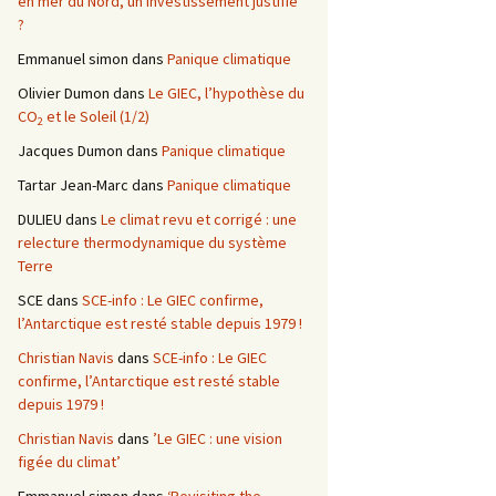
en mer du Nord, un investissement justifié
?
Emmanuel simon
dans
Panique climatique
Olivier Dumon
dans
Le GIEC, l’hypothèse du
CO
et le Soleil (1/2)
2
Jacques Dumon
dans
Panique climatique
Tartar Jean-Marc
dans
Panique climatique
DULIEU
dans
Le climat revu et corrigé : une
relecture thermodynamique du système
Terre
SCE
dans
SCE-info : Le GIEC confirme,
l’Antarctique est resté stable depuis 1979 !
Christian Navis
dans
SCE-info : Le GIEC
confirme, l’Antarctique est resté stable
depuis 1979 !
Christian Navis
dans
’Le GIEC : une vision
figée du climat’